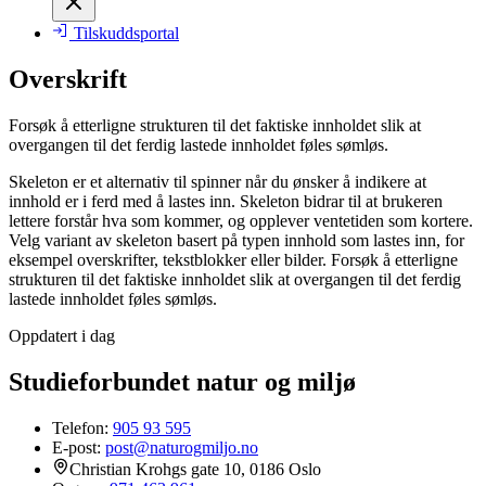
Tilskuddsportal
Overskrift
Forsøk å etterligne strukturen til det faktiske innholdet slik at
overgangen til det ferdig lastede innholdet føles sømløs.
Skeleton er et alternativ til spinner når du ønsker å indikere at
innhold er i ferd med å lastes inn. Skeleton bidrar til at brukeren
lettere forstår hva som kommer, og opplever ventetiden som kortere.
Velg variant av skeleton basert på typen innhold som lastes inn, for
eksempel overskrifter, tekstblokker eller bilder. Forsøk å etterligne
strukturen til det faktiske innholdet slik at overgangen til det ferdig
lastede innholdet føles sømløs.
Oppdatert i dag
Studieforbundet natur og miljø
Telefon:
905 93 595
E-post:
post@naturogmiljo.no
Christian Krohgs gate 10, 0186 Oslo