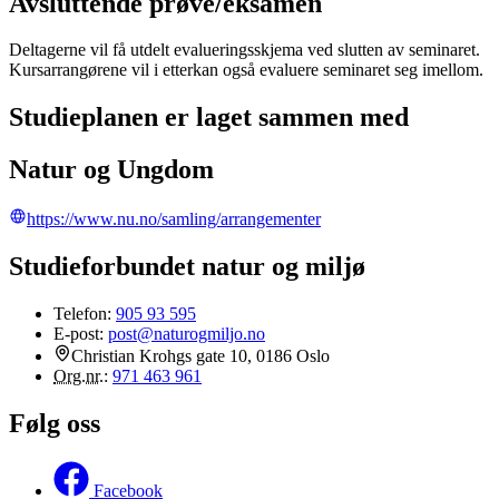
Avsluttende prøve/eksamen
Deltagerne vil få utdelt evalueringsskjema ved slutten av seminaret.
Kursarrangørene vil i etterkan også evaluere seminaret seg imellom.
Studieplanen er laget sammen med
Natur og Ungdom
https://www.nu.no/samling/arrangementer
Studieforbundet natur og miljø
Telefon:
905 93 595
E-post:
post@naturogmiljo.no
Christian Krohgs gate 10, 0186 Oslo
Org.nr.
:
971 463 961
Følg oss
Facebook