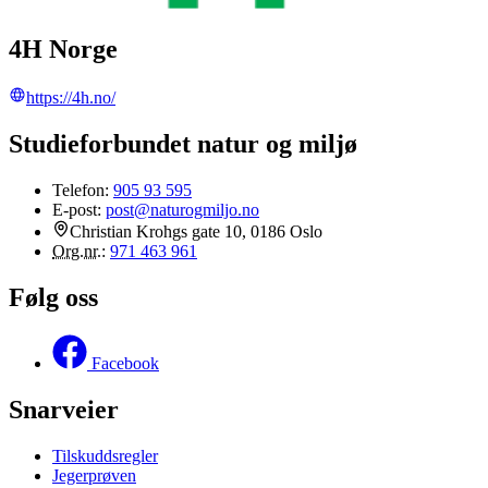
4H Norge
https://4h.no/
Studieforbundet natur og miljø
Telefon:
905 93 595
E-post:
post@naturogmiljo.no
Christian Krohgs gate 10, 0186 Oslo
Org.nr.
:
971 463 961
Følg oss
Facebook
Snarveier
Tilskuddsregler
Jegerprøven