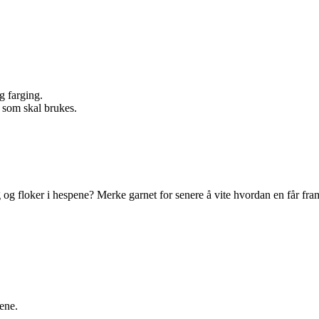
g farging.
 som skal brukes.
og floker i hespene? Merke garnet for senere å vite hvordan en får fram
tene.