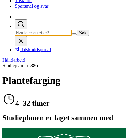
Tilskudd
Spørsmål og svar
Søk
Tilskuddsportal
Håndarbeid
Studieplan nr.
8861
Plantefarging
4–32 timer
Studieplanen er laget sammen med