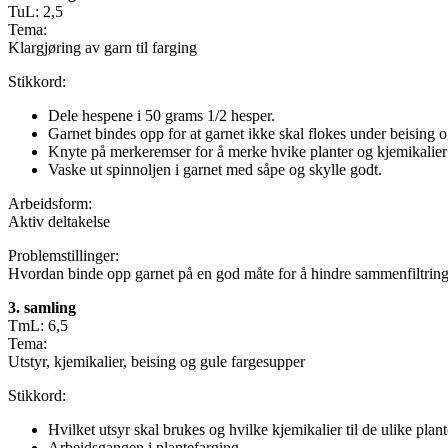
TuL: 2,5
Tema:
Klargjøring av garn til farging
Stikkord:
Dele hespene i 50 grams 1/2 hesper.
Garnet bindes opp for at garnet ikke skal flokes under beising o
Knyte på merkeremser for å merke hvike planter og kjemikalier
Vaske ut spinnoljen i garnet med såpe og skylle godt.
Arbeidsform:
Aktiv deltakelse
Problemstillinger:
Hvordan binde opp garnet på en god måte for å hindre sammenfiltring 
3. samling
TmL: 6,5
Tema:
Utstyr, kjemikalier, beising og gule fargesupper
Stikkord:
Hvilket utsyr skal brukes og hvilke kjemikalier til de ulike plan
Arbeidsgangen i plantefarging.