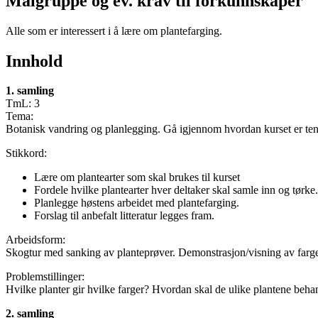
Målgruppe og ev. krav til forkunnskaper
Alle som er interessert i å lære om plantefarging.
Innhold
1. samling
TmL: 3
Tema:
Botanisk vandring og planlegging. Gå igjennom hvordan kurset er te
Stikkord:
Lære om plantearter som skal brukes til kurset
Fordele hvilke plantearter hver deltaker skal samle inn og tørke.
Planlegge høstens arbeidet med plantefarging.
Forslag til anbefalt litteratur legges fram.
Arbeidsform:
Skogtur med sanking av planteprøver. Demonstrasjon/visning av fargeprø
Problemstillinger:
Hvilke planter gir hvilke farger? Hvordan skal de ulike plantene beha
2. samling