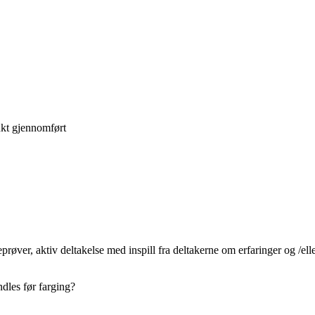
nkt gjennomført
ver, aktiv deltakelse med inspill fra deltakerne om erfaringer og /eller
ndles før farging?