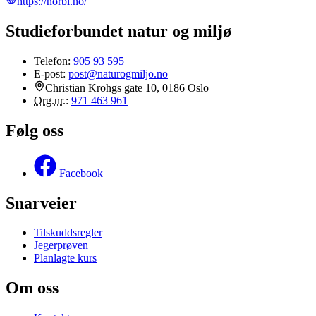
https://norbi.no/
Studieforbundet natur og miljø
Telefon:
905 93 595
E-post:
post@naturogmiljo.no
Christian Krohgs gate 10, 0186 Oslo
Org.nr.
:
971 463 961
Følg oss
Facebook
Snarveier
Tilskuddsregler
Jegerprøven
Planlagte kurs
Om oss