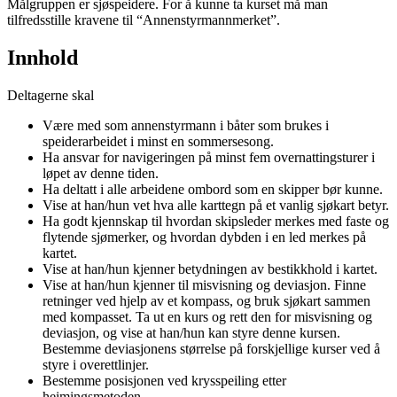
Målgruppen er sjøspeidere. For å kunne ta kurset må man
tilfredsstille kravene til “Annenstyrmannmerket”.
Innhold
Deltagerne skal
Være med som annenstyrmann i båter som brukes i
speiderarbeidet i minst en sommersesong.
Ha ansvar for navigeringen på minst fem overnattingsturer i
løpet av denne tiden.
Ha deltatt i alle arbeidene ombord som en skipper bør kunne.
Vise at han/hun vet hva alle karttegn på et vanlig sjøkart betyr.
Ha godt kjennskap til hvordan skipsleder merkes med faste og
flytende sjømerker, og hvordan dybden i en led merkes på
kartet.
Vise at han/hun kjenner betydningen av bestikkhold i kartet.
Vise at han/hun kjenner til misvisning og deviasjon. Finne
retninger ved hjelp av et kompass, og bruk sjøkart sammen
med kompasset. Ta ut en kurs og rett den for misvisning og
deviasjon, og vise at han/hun kan styre denne kursen.
Bestemme deviasjonens størrelse på forskjellige kurser ved å
styre i overettlinjer.
Bestemme posisjonen ved krysspeiling etter
heimingsmetoden.