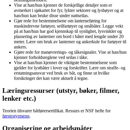
Vise at han/hun kjenner de forskjellige detaljer som er
avmerket i sjøkartet for fyr, lykter sektorer og lysbøyer og at
han/hun kan bruke disse under nattseilas.
Gjør rede for bestemmelsene om lanterneføring for
maskindrevne fartøyer, seilfartøyer og småbåter. Legge vekt
på at han/hun har god kjennskap til synlighet, lysvinkler og
plassering av lanterner om bord i båter med lengde under 20
meter. Lære om bruk av lanterner og ankerkule for fartøyer til
ankers.
Gjøre rede for manøvrerings- og tåkesignaler. Vise at han/hun
kjenner forholdsreglene ved seilas i tåke.
Vise at han/hun kjenner de viktigste bestemmelsene som
gjelder for lystbåter i lover og forskrifter. Lære om straffe- og
erstatningsansvar ved bruk av båt, og finne ut hvilke
forsikringer det kan være aktuelt å tegne.
Læringsressurser (utstyr, bøker, filmer,
lenker etc.)
Teorien tilsvarer båtførersertifikat. Ressurs er NSF hefte for
førstestyrmenn
.
Organisering og arbeidsmåter