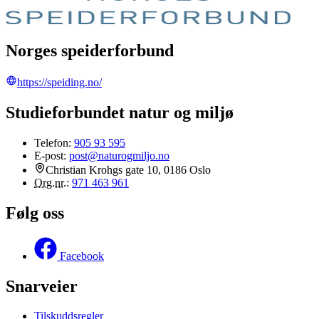
Norges speiderforbund
https://speiding.no/
Studieforbundet natur og miljø
Telefon:
905 93 595
E-post:
post@naturogmiljo.no
Christian Krohgs gate 10, 0186 Oslo
Org.nr.
:
971 463 961
Følg oss
Facebook
Snarveier
Tilskuddsregler