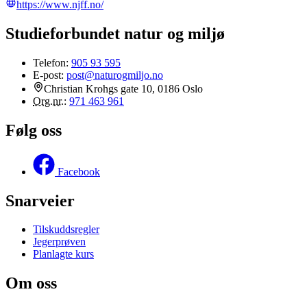
https://www.njff.no/
Studieforbundet natur og miljø
Telefon:
905 93 595
E-post:
post@naturogmiljo.no
Christian Krohgs gate 10, 0186 Oslo
Org.nr.
:
971 463 961
Følg oss
Facebook
Snarveier
Tilskuddsregler
Jegerprøven
Planlagte kurs
Om oss