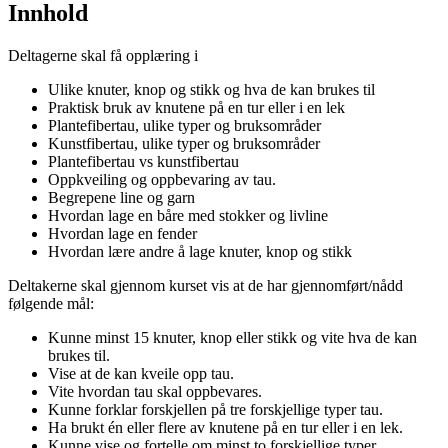
Innhold
Deltagerne skal få opplæring i
Ulike knuter, knop og stikk og hva de kan brukes til
Praktisk bruk av knutene på en tur eller i en lek
Plantefibertau, ulike typer og bruksområder
Kunstfibertau, ulike typer og bruksområder
Plantefibertau vs kunstfibertau
Oppkveiling og oppbevaring av tau.
Begrepene line og garn
Hvordan lage en båre med stokker og livline
Hvordan lage en fender
Hvordan lære andre å lage knuter, knop og stikk
Deltakerne skal gjennom kurset vis at de har gjennomført/nådd
følgende mål:
Kunne minst 15 knuter, knop eller stikk og vite hva de kan
brukes til.
Vise at de kan kveile opp tau.
Vite hvordan tau skal oppbevares.
Kunne forklar forskjellen på tre forskjellige typer tau.
Ha brukt én eller flere av knutene på en tur eller i en lek.
Kunne vise og fortelle om minst to forskjellige typer