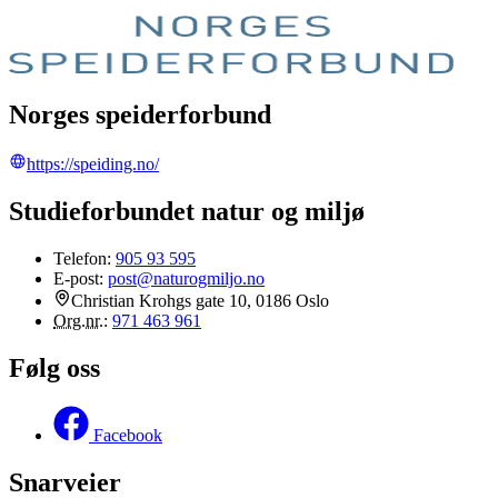
Norges speiderforbund
https://speiding.no/
Studieforbundet natur og miljø
Telefon:
905 93 595
E-post:
post@naturogmiljo.no
Christian Krohgs gate 10, 0186 Oslo
Org.nr.
:
971 463 961
Følg oss
Facebook
Snarveier