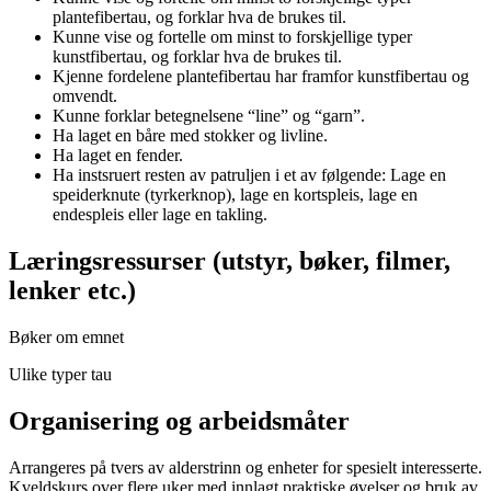
plantefibertau, og forklar hva de brukes til.
Kunne vise og fortelle om minst to forskjellige typer
kunstfibertau, og forklar hva de brukes til.
Kjenne fordelene plantefibertau har framfor kunstfibertau og
omvendt.
Kunne forklar betegnelsene “line” og “garn”.
Ha laget en båre med stokker og livline.
Ha laget en fender.
Ha instsruert resten av patruljen i et av følgende: Lage en
speiderknute (tyrkerknop), lage en kortspleis, lage en
endespleis eller lage en takling.
Læringsressurser (utstyr, bøker, filmer,
lenker etc.)
Bøker om emnet
Ulike typer tau
Organisering og arbeidsmåter
Arrangeres på tvers av alderstrinn og enheter for spesielt interesserte.
Kveldskurs over flere uker med innlagt praktiske øvelser og bruk av