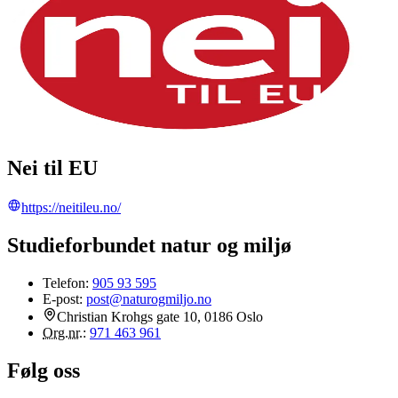
Nei til EU
https://neitileu.no/
Studieforbundet natur og miljø
Telefon:
905 93 595
E-post:
post@naturogmiljo.no
Christian Krohgs gate 10, 0186 Oslo
Org.nr.
:
971 463 961
Følg oss