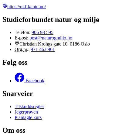
https://nkf-kanin.no/
Studieforbundet natur og miljø
Telefon:
905 93 595
E-post:
post@naturogmiljo.no
Christian Krohgs gate 10, 0186 Oslo
Org.nr.
:
971 463 961
Følg oss
Facebook
Snarveier
Tilskuddsregler
Jegerprøven
Planlagte kurs
Om oss