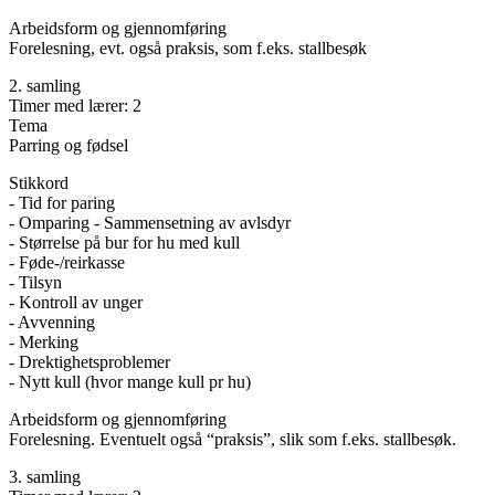
Arbeidsform og gjennomføring
Forelesning, evt. også praksis, som f.eks. stallbesøk
2. samling
Timer med lærer: 2
Tema
Parring og fødsel
Stikkord
- Tid for paring
- Omparing - Sammensetning av avlsdyr
- Størrelse på bur for hu med kull
- Føde-/reirkasse
- Tilsyn
- Kontroll av unger
- Avvenning
- Merking
- Drektighetsproblemer
- Nytt kull (hvor mange kull pr hu)
Arbeidsform og gjennomføring
Forelesning. Eventuelt også “praksis”, slik som f.eks. stallbesøk.
3. samling