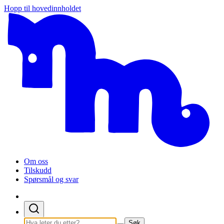
Hopp til hovedinnholdet
Stud
Om oss
Tilskudd
Spørsmål og svar
Søk