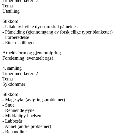
Timer med lærer: 2
Tema
Utstilling
Stikkord
- Uttak av hvilke dyr som skal påmeldes
- Påmelding (gjennomgang av forskjellige typer blanketter)
- Forberedelse
- Etter utstillingen
Arbeidsform og gjennomføring
Forelesning, eventuelt også
4. samling
Timer med lærer: 2
Tema
Sykdommer
Stikkord
- Magesyke (avføringsproblemer)
- Snue
- Rennende øyne
- Midd/uttøy i pelsen
- Labbesår
- Annet (andre problemer)
- Behandling