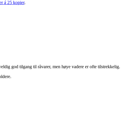
r á 25 kopier
.
ldig god tilgang til råvarer, men høye vadere er ofte tilstrekkelig.
oldere.