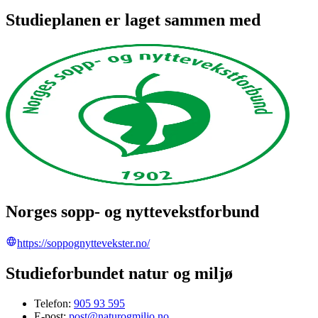
Studieplanen er laget sammen med
Norges sopp- og nyttevekstforbund
https://soppognyttevekster.no/
Studieforbundet natur og miljø
Telefon:
905 93 595
E-post:
post@naturogmiljo.no