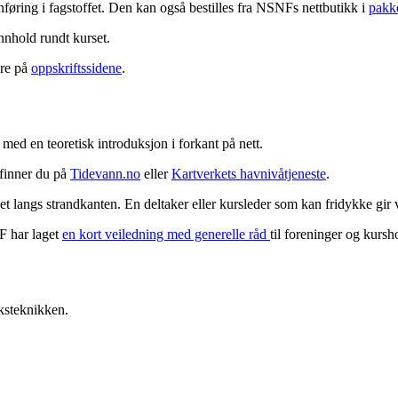
nnføring i fagstoffet. Den kan også bestilles fra NSNFs nettbutikk i
pakke
nnhold rundt kurset.
are på
oppskriftssidene
.
med en teoretisk introduksjon i forkant på nett.
 finner du på
Tidevann.no
eller
Kartverkets havnivåtjeneste
.
t langs strandkanten. En deltaker eller kursleder som kan fridykke gir ve
F har laget
en kort veiledning med generelle råd
til foreninger og kursh
ksteknikken.