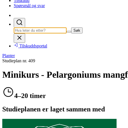
Tilskudd
Spørsmål og svar
Søk
Tilskuddsportal
Planter
Studieplan nr.
409
Minikurs - Pelargoniums mangfo
4–20 timer
Studieplanen er laget sammen med