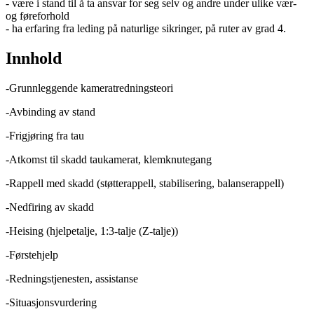
- være i stand til å ta ansvar for seg selv og andre under ulike vær-
og føreforhold
- ha erfaring fra leding på naturlige sikringer, på ruter av grad 4.
Innhold
-Grunnleggende kameratredningsteori
-Avbinding av stand
-Frigjøring fra tau
-Atkomst til skadd taukamerat, klemknutegang
-Rappell med skadd (støtterappell, stabilisering, balanserappell)
-Nedfiring av skadd
-Heising (hjelpetalje, 1:3-talje (Z-talje))
-Førstehjelp
-Redningstjenesten, assistanse
-Situasjonsvurdering