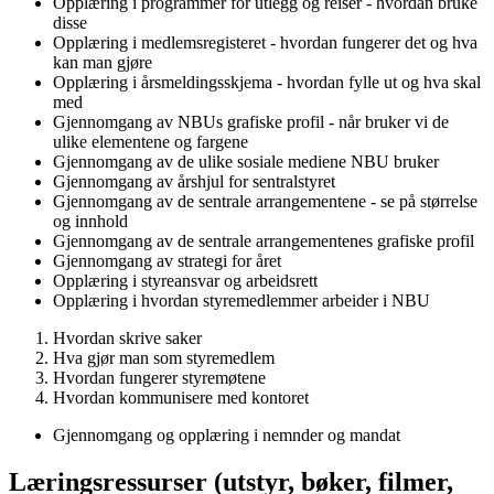
Opplæring i programmer for utlegg og reiser - hvordan bruke
disse
Opplæring i medlemsregisteret - hvordan fungerer det og hva
kan man gjøre
Opplæring i årsmeldingsskjema - hvordan fylle ut og hva skal
med
Gjennomgang av NBUs grafiske profil - når bruker vi de
ulike elementene og fargene
Gjennomgang av de ulike sosiale mediene NBU bruker
Gjennomgang av årshjul for sentralstyret
Gjennomgang av de sentrale arrangementene - se på størrelse
og innhold
Gjennomgang av de sentrale arrangementenes grafiske profil
Gjennomgang av strategi for året
Opplæring i styreansvar og arbeidsrett
Opplæring i hvordan styremedlemmer arbeider i NBU
Hvordan skrive saker
Hva gjør man som styremedlem
Hvordan fungerer styremøtene
Hvordan kommunisere med kontoret
Gjennomgang og opplæring i nemnder og mandat
Læringsressurser (utstyr, bøker, filmer,