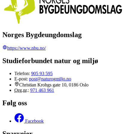
Norges Bygdeungdomslag
https://www.nbu.no/
Studieforbundet natur og miljø
Telefon:
905 93 595
E-post:
post@naturogmiljo.no
Christian Krohgs gate 10, 0186 Oslo
Org.nr.
:
971 463 961
Følg oss
Facebook
Snarveier