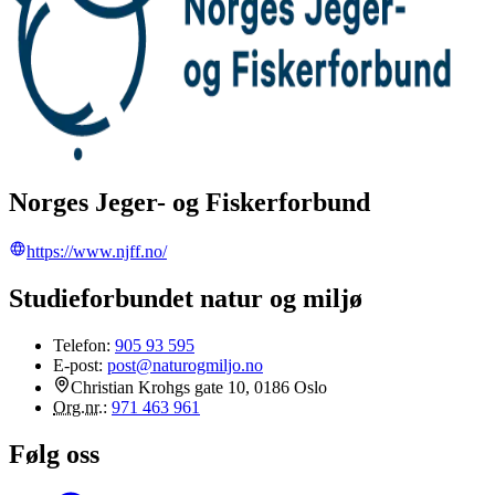
Norges Jeger- og Fiskerforbund
https://www.njff.no/
Studieforbundet natur og miljø
Telefon:
905 93 595
E-post:
post@naturogmiljo.no
Christian Krohgs gate 10, 0186 Oslo
Org.nr.
:
971 463 961
Følg oss