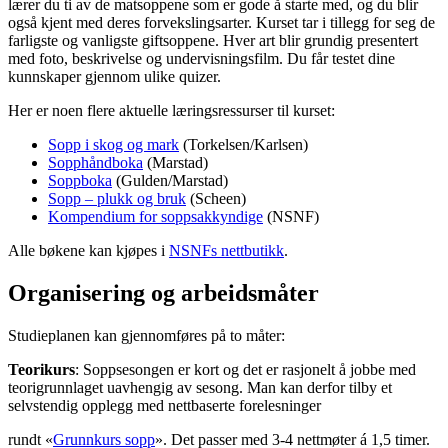
lærer du ti av de matsoppene som er gode å starte med, og du blir
også kjent med deres forvekslingsarter. Kurset tar i tillegg for seg de
farligste og vanligste giftsoppene. Hver art blir grundig presentert
med foto, beskrivelse og undervisningsfilm. Du får testet dine
kunnskaper gjennom ulike quizer.
Her er noen flere aktuelle læringsressurser til kurset:
Sopp i skog og mark
(Torkelsen/Karlsen)
Sopphåndboka
(Marstad)
Soppboka
(Gulden/Marstad)
Sopp – plukk og bruk
(Scheen)
Kompendium for soppsakkyndige
(NSNF)
Alle bøkene kan kjøpes i
NSNFs nettbutikk
.
Organisering og arbeidsmåter
Studieplanen kan gjennomføres på to måter:
Teorikurs
: Soppsesongen er kort og det er rasjonelt å jobbe med
teorigrunnlaget uavhengig av sesong. Man kan derfor tilby et
selvstendig opplegg med nettbaserte forelesninger
rundt «
Grunnkurs sopp
». Det passer med 3-4 nettmøter á 1,5 timer.