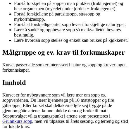
Forstå forskjellen på soppen man plukker (fruktlegemet) og
hele organismen (mycelet under jorden + fruktlegemet).
Forstå forskjellene på parasittsopp, strøsopp og
mykorrhizasopp.
Forstå at forskjellige arter sopp lever i forskjellige naturtyper.
Lære å sanke og oppbevare sopp så matkvaliteten bevares
best mulig.
Lære hvordan sopp stelles og enkelt kan brukes på kjøkkenet.
Målgruppe og ev. krav til forkunnskaper
Kurset passer alle som er interessert i natur og sopp og krever ingen
forkunnskaper.
Innhold
Kurset er for nybegynnere som vil lære mer om sopp og
soppverdenen. Du lærer kjennetegn på 10 matstopper og fire
giftsopper. Etter kurset skal deltakerne føle seg trygge på de
gjennomgåtte artene, kunne plukke dem og bruke til mat.
Sopputvalget vil ta utgangspunkt i artene som presenteres i
Grunnkurs sopp
, men vil tilpasses til årets sesong, og terreng og sted
for lokale kurs.