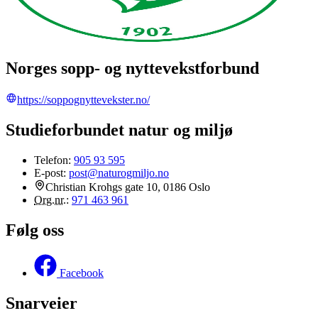
Norges sopp- og nyttevekstforbund
https://soppognyttevekster.no/
Studieforbundet natur og miljø
Telefon:
905 93 595
E-post:
post@naturogmiljo.no
Christian Krohgs gate 10, 0186 Oslo
Org.nr.
:
971 463 961
Følg oss
Facebook
Snarveier