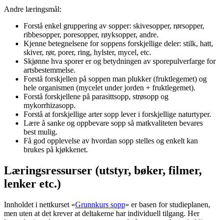
Andre læringsmål:
Forstå enkel gruppering av sopper: skivesopper, rørsopper,
ribbesopper, poresopper, røyksopper, andre.
Kjenne betegnelsene for soppens forskjellige deler: stilk, hatt,
skiver, rør, porer, ring, hylster, mycel, etc.
Skjønne hva sporer er og betydningen av sporepulverfarge for
artsbestemmelse.
Forstå forskjellen på soppen man plukker (fruktlegemet) og
hele organismen (mycelet under jorden + fruktlegemet).
Forstå forskjellene på parasittsopp, strøsopp og
mykorrhizasopp.
Forstå at forskjellige arter sopp lever i forskjellige naturtyper.
Lære å sanke og oppbevare sopp så matkvaliteten bevares
best mulig.
Få god opplevelse av hvordan sopp stelles og enkelt kan
brukes på kjøkkenet.
Læringsressurser (utstyr, bøker, filmer,
lenker etc.)
Innholdet i nettkurset «
Grunnkurs sopp
» er basen for studieplanen,
men uten at det krever at deltakerne har individuell tilgang. Her