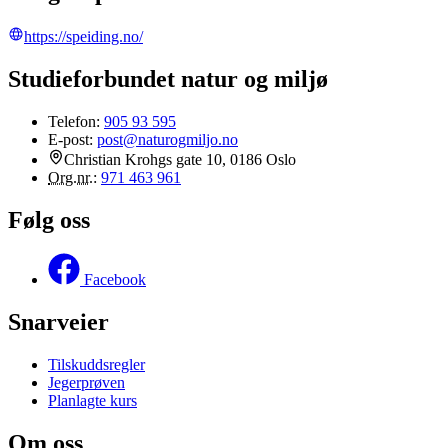
https://speiding.no/
Studieforbundet natur og miljø
Telefon:
905 93 595
E-post:
post@naturogmiljo.no
Christian Krohgs gate 10, 0186 Oslo
Org.nr.
:
971 463 961
Følg oss
Facebook
Snarveier
Tilskuddsregler
Jegerprøven
Planlagte kurs
Om oss