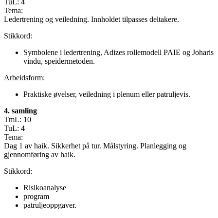
TuL: 4
Tema:
Ledertrening og veiledning. Innholdet tilpasses deltakere.
Stikkord:
Symbolene i ledertrening, Adizes rollemodell PAIE og Joharis
vindu, speidermetoden.
Arbeidsform:
Praktiske øvelser, veiledning i plenum eller patruljevis.
4. samling
TmL: 10
TuL: 4
Tema:
Dag 1 av haik. Sikkerhet på tur. Målstyring. Planlegging og
gjennomføring av haik.
Stikkord:
Risikoanalyse
program
patruljeoppgaver.