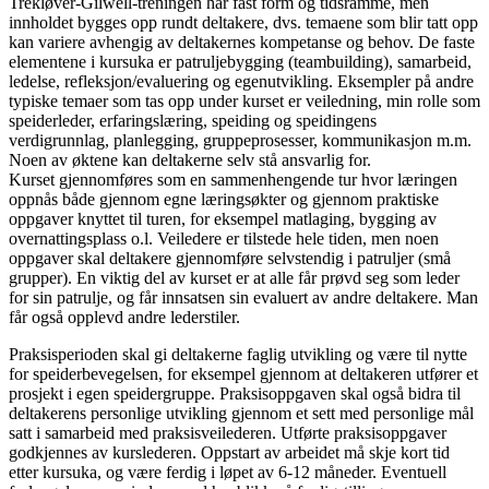
Trekløver-Gilwell-treningen har fast form og tidsramme, men
innholdet bygges opp rundt deltakere, dvs. temaene som blir tatt opp
kan variere avhengig av deltakernes kompetanse og behov. De faste
elementene i kursuka er patruljebygging (teambuilding), samarbeid,
ledelse, refleksjon/evaluering og egenutvikling. Eksempler på andre
typiske temaer som tas opp under kurset er veiledning, min rolle som
speiderleder, erfaringslæring, speiding og speidingens
verdigrunnlag, planlegging, gruppeprosesser, kommunikasjon m.m.
Noen av øktene kan deltakerne selv stå ansvarlig for.
Kurset gjennomføres som en sammenhengende tur hvor læringen
oppnås både gjennom egne læringsøkter og gjennom praktiske
oppgaver knyttet til turen, for eksempel matlaging, bygging av
overnattingsplass o.l. Veiledere er tilstede hele tiden, men noen
oppgaver skal deltakere gjennomføre selvstendig i patruljer (små
grupper). En viktig del av kurset er at alle får prøvd seg som leder
for sin patrulje, og får innsatsen sin evaluert av andre deltakere. Man
får også opplevd andre lederstiler.
Praksisperioden skal gi deltakerne faglig utvikling og være til nytte
for speiderbevegelsen, for eksempel gjennom at deltakeren utfører et
prosjekt i egen speidergruppe. Praksisoppgaven skal også bidra til
deltakerens personlige utvikling gjennom et sett med personlige mål
satt i samarbeid med praksisveilederen. Utførte praksisoppgaver
godkjennes av kurslederen. Oppstart av arbeidet må skje kort tid
etter kursuka, og være ferdig i løpet av 6-12 måneder. Eventuell