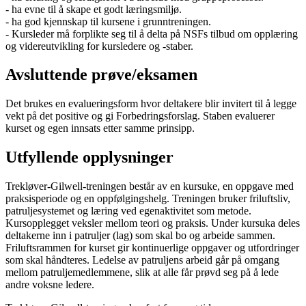
- ha evne til å skape et godt læringsmiljø.
- ha god kjennskap til kursene i grunntreningen.
- Kursleder må forplikte seg til å delta på NSFs tilbud om opplæring
og videreutvikling for kursledere og -staber.
Avsluttende prøve/eksamen
Det brukes en evalueringsform hvor deltakere blir invitert til å legge
vekt på det positive og gi Forbedringsforslag. Staben evaluerer
kurset og egen innsats etter samme prinsipp.
Utfyllende opplysninger
Trekløver-Gilwell-treningen består av en kursuke, en oppgave med
praksisperiode og en oppfølgingshelg. Treningen bruker friluftsliv,
patruljesystemet og læring ved egenaktivitet som metode.
Kursopplegget veksler mellom teori og praksis. Under kursuka deles
deltakerne inn i patruljer (lag) som skal bo og arbeide sammen.
Friluftsrammen for kurset gir kontinuerlige oppgaver og utfordringer
som skal håndteres. Ledelse av patruljens arbeid går på omgang
mellom patruljemedlemmene, slik at alle får prøvd seg på å lede
andre voksne ledere.