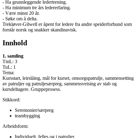
- Ha grunnleggende ledertrening.
- Ha minimum tre års ledererfaring.
- Være minst 20 år.
- Søke om å delta.
Trekløver-Gilwell er åpent for ledere fra andre speiderforbund som
forstår norsk og snakker skandinavisk.
Innhold
1. samling
TmL: 3
TuL: 1
Tema:
Kursstart, leirslåing, mål for kurset, omsorgspatrulje, sammensetting
av patruljer og patruljesærpreg, sammensveising av stab og
kursdeltagere. Gruppeprosess.
Stikkord:
Seremonier/særpreg
teambygging
Arbeidsform:
Individuelt, felles og i patruljer.