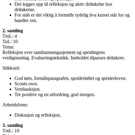
Det legges opp til refleksjon og aktiv deltakelse hos
deltakerne.
For stab er det viktig å formidle tydelig hva kurset står for og
handler om.
2. samling
TmL: 4
TuL: 10
Tema:
Refleksjon over samfunnsengasjement og speidingens
verdigrunnlag. Evalueringsteknikk. Innholdet tilpasses deltakere.
Stikkord:
God tørn, formålsparagrafen, speiderløftet og speiderloven.
Scouts own.
Verdiauksjon.
Tre positive og en utfordring, god morgen.
Arbeidsform:
Diskusjon og refleksjon.
3. samling
TmL: 10