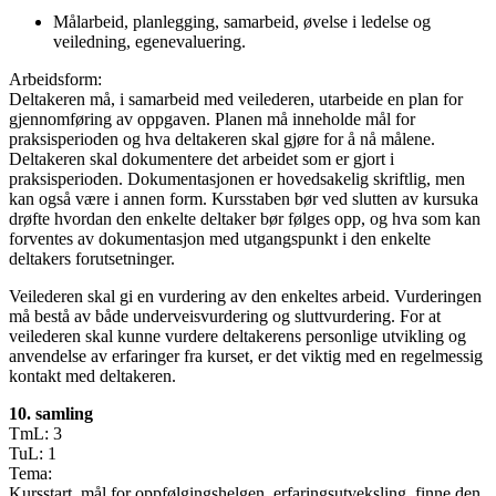
Målarbeid, planlegging, samarbeid, øvelse i ledelse og
veiledning, egenevaluering.
Arbeidsform:
Deltakeren må, i samarbeid med veilederen, utarbeide en plan for
gjennomføring av oppgaven. Planen må inneholde mål for
praksisperioden og hva deltakeren skal gjøre for å nå målene.
Deltakeren skal dokumentere det arbeidet som er gjort i
praksisperioden. Dokumentasjonen er hovedsakelig skriftlig, men
kan også være i annen form. Kursstaben bør ved slutten av kursuka
drøfte hvordan den enkelte deltaker bør følges opp, og hva som kan
forventes av dokumentasjon med utgangspunkt i den enkelte
deltakers forutsetninger.
Veilederen skal gi en vurdering av den enkeltes arbeid. Vurderingen
må bestå av både underveisvurdering og sluttvurdering. For at
veilederen skal kunne vurdere deltakerens personlige utvikling og
anvendelse av erfaringer fra kurset, er det viktig med en regelmessig
kontakt med deltakeren.
10. samling
TmL: 3
TuL: 1
Tema:
Kursstart, mål for oppfølgingshelgen, erfaringsutveksling, finne den