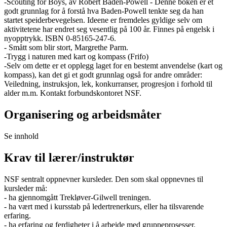
-Scouting for Boys, av Robert Baden-Powell - Denne boken er et
godt grunnlag for å forstå hva Baden-Powell tenkte seg da han
startet speiderbevegelsen. Ideene er fremdeles gyldige selv om
aktivitetene har endret seg vesentlig på 100 år. Finnes på engelsk i
nyopptrykk. ISBN 0-85165-247-6.
- Smått som blir stort, Margrethe Parm.
-Trygg i naturen med kart og kompass (Frifo)
-Selv om dette er et opplegg laget for en bestemt anvendelse (kart og
kompass), kan det gi et godt grunnlag også for andre områder:
Veiledning, instruksjon, lek, konkurranser, progresjon i forhold til
alder m.m. Kontakt forbundskontoret NSF.
Organisering og arbeidsmåter
Se innhold
Krav til lærer/instruktør
NSF sentralt oppnevner kursleder. Den som skal oppnevnes til
kursleder må:
- ha gjennomgått Trekløver-Gilwell treningen.
- ha vært med i kursstab på ledertrenerkurs, eller ha tilsvarende
erfaring.
- ha erfaring og ferdigheter i å arbeide med gruppeprosesser.