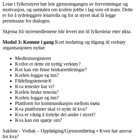
Leiar i fylkesstyret bør leie gjennomgangen av forventningar og
motivasjon, og samtalen om korleis jobbe i lag som eit team. Dette
er for å tydeleggjere leiarrolla og for at styret skal få legge
premissane for dialogen.
Skjema frå styremedlemene blir levert inn til fylkesleiar etter økta.
Modul 3: Komme i gang
Kort innføring og tilgang til verktøy
organisasjonen nyttar:
Medlemsregisteret
Kvifor er dette eit nyttig verktøy?
Kor kan ein finne brukarrettleiingar?
Korleis loggar eg inn?
Fildelingsteneste®
Kva tenester har vi?
Korleis bruke tenesta?
Korleis loggar eg inn?
Plattform for kommunikasjon mellom møta
Kva plattformer skal vi nytte til kva?
Kva er viktig å fortelje dei andre i styret?
Kva kan ein spørje om?
Sakliste - Vedtak – Oppfølging/Gjennomføring • Kven har ansvar
for kva?