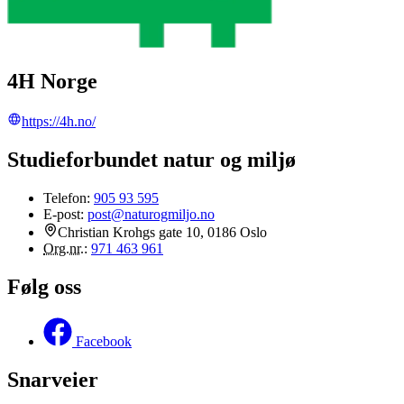
4H Norge
https://4h.no/
Studieforbundet natur og miljø
Telefon:
905 93 595
E-post:
post@naturogmiljo.no
Christian Krohgs gate 10, 0186 Oslo
Org.nr.
:
971 463 961
Følg oss
Facebook
Snarveier