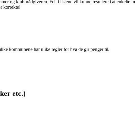
mmer og klubbrådgiveren. Feil i listene vil kunne resultere i at enkelt
er korrekte!
ike kommunene har ulike regler for hva de gir penger til.
ker etc.)