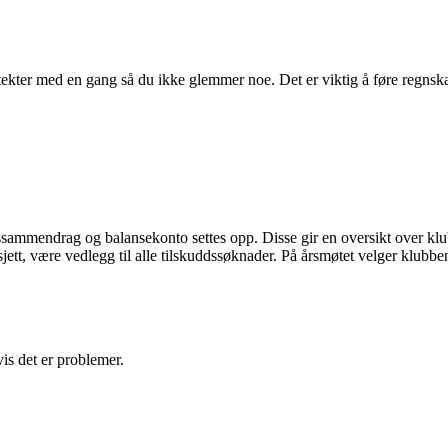
g inntekter med en gang så du ikke glemmer noe. Det er viktig å føre reg
ssammendrag og balansekonto settes opp. Disse gir en oversikt over kl
, være vedlegg til alle tilskuddssøknader. På årsmøtet velger klubbe
is det er problemer.