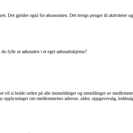
 året. Det gjelder også for økonomien. Det trengs penger til aktivitete
å du fylle ut søknaden i et eget søknadsskjema?
det vil si holde orden på alle innmeldinger og utmeldinger av medlemme
ktige opplysninger om medlemmenes adresse, alder, oppgavevalg, loddsa