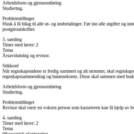
Arbeidsform og gjennomføring
Studiering.
Problemstillinger
Husk å få bilag til alle ut- og innbetalinger. Før inn alle utgifter o
postgiroutskrifter.
3. samling
Timer med lærer: 2
Tema
Årsavslutning og revisor.
Stikkord
Når regnskapssidene er ferdig summert og alt stemmer, skal regnskap
regnskapssammendrag og balansekonto. Disse skal sammen med budsjett
Arbeidsform og gjennomføring
Studiering.
Problemstillinger
Revisor skal være en voksen person som kassereren kan få hjelp av hv
4. samling
Timer med lærer: 2
Tema
Økonomisk planlegging.