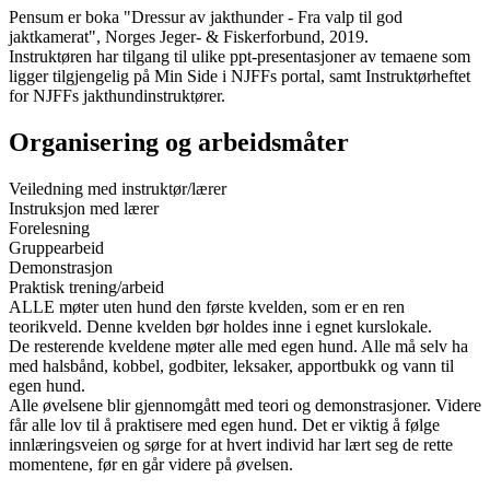
Pensum er boka "Dressur av jakthunder - Fra valp til god
jaktkamerat", Norges Jeger- & Fiskerforbund, 2019.
Instruktøren har tilgang til ulike ppt-presentasjoner av temaene som
ligger tilgjengelig på Min Side i NJFFs portal, samt Instruktørheftet
for NJFFs jakthundinstruktører.
Organisering og arbeidsmåter
Veiledning med instruktør/lærer
Instruksjon med lærer
Forelesning
Gruppearbeid
Demonstrasjon
Praktisk trening/arbeid
ALLE møter uten hund den første kvelden, som er en ren
teorikveld. Denne kvelden bør holdes inne i egnet kurslokale.
De resterende kveldene møter alle med egen hund. Alle må selv ha
med halsbånd, kobbel, godbiter, leksaker, apportbukk og vann til
egen hund.
Alle øvelsene blir gjennomgått med teori og demonstrasjoner. Videre
får alle lov til å praktisere med egen hund. Det er viktig å følge
innlæringsveien og sørge for at hvert individ har lært seg de rette
momentene, før en går videre på øvelsen.