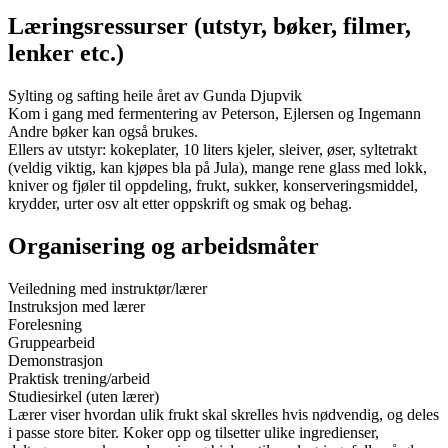
Læringsressurser (utstyr, bøker, filmer,
lenker etc.)
Sylting og safting heile året av Gunda Djupvik
Kom i gang med fermentering av Peterson, Ejlersen og Ingemann
Andre bøker kan også brukes.
Ellers av utstyr: kokeplater, 10 liters kjeler, sleiver, øser, syltetrakt
(veldig viktig, kan kjøpes bla på Jula), mange rene glass med lokk,
kniver og fjøler til oppdeling, frukt, sukker, konserveringsmiddel,
krydder, urter osv alt etter oppskrift og smak og behag.
Organisering og arbeidsmåter
Veiledning med instruktør/lærer
Instruksjon med lærer
Forelesning
Gruppearbeid
Demonstrasjon
Praktisk trening/arbeid
Studiesirkel (uten lærer)
Lærer viser hvordan ulik frukt skal skrelles hvis nødvendig, og deles
i passe store biter. Koker opp og tilsetter ulike ingredienser,