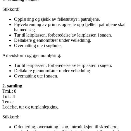
Stikkord:
Opplæring og sjekk av fellesutstyr i patruljene.
Prøvebrenning av primus og sette opp fjelltelt patruljene skal
ha med seg.
Tur til leirplassen, forberedelse av leirplassen i snøen.
Deltakere gjennomfører under veiledning.
Overnatting ute i snøhule.
Arbeidsform og gjennomføring:
Tur til leirplassen, forberedelse av leirplassen i snøen.
Deltakere gjennomfører under veiledning.
Overnatting ute i snøen.
2. samling
TmL: 8
TuL: 4
Tema:
Ledelse, tur og turplanlegging.
Stikkord:
Orientering, overnatting i snø, introduksjon til skredlære,