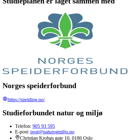
Studieplanen er laget sammen med
Norges speiderforbund
https://speiding.no/
Studieforbundet natur og miljø
Telefon:
905 93 595
E-post:
post@naturogmiljo.no
Christian Krohgs gate 10, 0186 Oslo