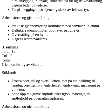
turplanlegging, rutevalg, sikkerhet på tur og risikovurdering,
dagens leder og ledelse.
Turplanlegging i patruljene og sjekk av fellesutstyr.
Arbeidsform og gjennomføring
Praktisk gjennomføring kombinert med samtaler i plenum.
Deltakere gjennomfører oppgaver patruljevis.
Overnatting på en hytte.
Dagens leder evalueres.
3. samling
TmL: 12
TuL: 2
Tema:
Gjennomføring av vintertur.
Stikkord:
Frostskader, stil og sveis i leiren, mat på tur, pakking til
langtur, orientering i vinterfjellet, vindskjerm, matlaging på
vintertur.
Sette opp telt/grave snøhule eller igloo, avhengig av
snøforhold på overnattingsplassen.
Arbeidsform og gjennomføring: