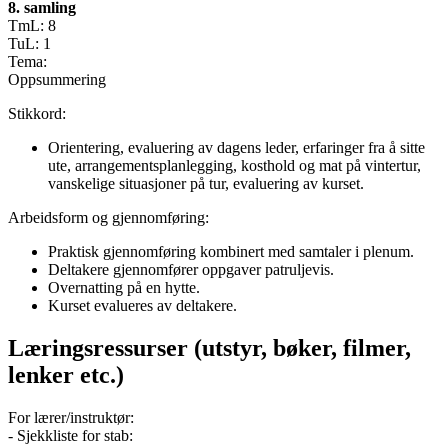
8. samling
TmL: 8
TuL: 1
Tema:
Oppsummering
Stikkord:
Orientering, evaluering av dagens leder, erfaringer fra å sitte
ute, arrangementsplanlegging, kosthold og mat på vintertur,
vanskelige situasjoner på tur, evaluering av kurset.
Arbeidsform og gjennomføring:
Praktisk gjennomføring kombinert med samtaler i plenum.
Deltakere gjennomfører oppgaver patruljevis.
Overnatting på en hytte.
Kurset evalueres av deltakere.
Læringsressurser (utstyr, bøker, filmer,
lenker etc.)
For lærer/instruktør:
- Sjekkliste for stab: