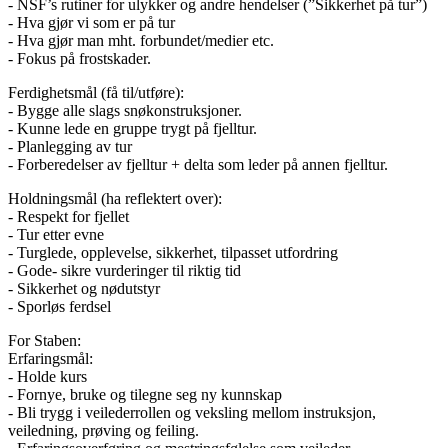
- NSF’s rutiner for ulykker og andre hendelser (”Sikkerhet på tur”)
- Hva gjør vi som er på tur
- Hva gjør man mht. forbundet/medier etc.
- Fokus på frostskader.
Ferdighetsmål (få til/utføre):
- Bygge alle slags snøkonstruksjoner.
- Kunne lede en gruppe trygt på fjelltur.
- Planlegging av tur
- Forberedelser av fjelltur + delta som leder på annen fjelltur.
Holdningsmål (ha reflektert over):
- Respekt for fjellet
- Tur etter evne
- Turglede, opplevelse, sikkerhet, tilpasset utfordring
- Gode- sikre vurderinger til riktig tid
- Sikkerhet og nødutstyr
- Sporløs ferdsel
For Staben:
Erfaringsmål:
- Holde kurs
- Fornye, bruke og tilegne seg ny kunnskap
- Bli trygg i veilederrollen og veksling mellom instruksjon,
veiledning, prøving og feiling.