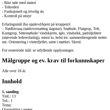
- Ikke søle med maten
- Teltorden
- Funksjonell og trivelig do
- Kontroll på utstyr
Erfaringsmål (ha opplevd/kjent på kroppen)\
– Nødbivuaq (nødovernatting dagstur), Snøhule, Flatgrop, Telt,
Kantgrop, Sittesnøhule/ vindskjerm, iglo, vindsekk, patruljefører
(utøvende ledererfaring), minst to, helst tre, sammenhengende netter
ute. Orientering i vinterfjellet, samt i mørket. Skred.
For resterende mål: se utfyllende opplysninger.
Målgruppe og ev. krav til forkunnskaper
Alle over 18 år.
Innhold
1. samling
TmL: 13
TuL: 1
Tema:
Overnatting i snøen