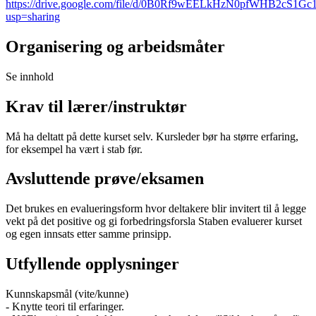
https://drive.google.com/file/d/0B0Rf9wEELkHzN0pfWHB2cS1Gc1
usp=sharing
Organisering og arbeidsmåter
Se innhold
Krav til lærer/instruktør
Må ha deltatt på dette kurset selv. Kursleder bør ha større erfaring,
for eksempel ha vært i stab før.
Avsluttende prøve/eksamen
Det brukes en evalueringsform hvor deltakere blir invitert til å legge
vekt på det positive og gi forbedringsforsla Staben evaluerer kurset
og egen innsats etter samme prinsipp.
Utfyllende opplysninger
Kunnskapsmål (vite/kunne)
- Knytte teori til erfaringer.