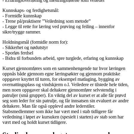
- Erfaringsoverføring og mestringsfølelse som veileder
Kunnskaps- og ferdighetsmål:
- Formidle kunnskap
- Trene på/praktisere ”Veiledning som metode”
- Legge til rette for læring ved prøving og feiling – innenfor
sikre/trygge rammer.
Holdningsmål (formidle norm for):
- Sikkerhet og nødutstyr
- Sporløs ferdsel
- Bidra til forbundets arbeid, spre turglede, erfaring og kunnskap
Kurset gjennomføres som en sammenhengende tur hvor læringen
oppnås både gjennom egne læringsøkter og gjennom praktiske
oppgaver knyttet til turen, for eksempel matlaging, bygging av
overnattingsplass og vindskjerm o.l. Veiledere er tilstede hele tiden,
men noen oppgaver skal deltakere gjennomføre selvstendig i
patruljer (små grupper). En viktig del av kurset er at alle får prøvd
seg som leder for sin patrulje, og får innsatsen sin evaluert av andre
deltakere. Man får også opplevd andre lederstiler.
Stabsmedlemmer som ikke har vært med i stab tidligere får
veiledning i løpet av kursuken (spesielt i starten) av stab som har
vært med og holdt kurset tidligere.