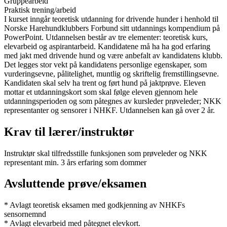
Gruppearbeid
Praktisk trening/arbeid
I kurset inngår teoretisk utdanning for drivende hunder i henhold til
Norske Harehundklubbers Forbund sitt utdannings kompendium på
PowerPoint. Utdannelsen består av tre elementer: teoretisk kurs,
elevarbeid og aspirantarbeid. Kandidatene må ha ha god erfaring
med jakt med drivende hund og være anbefalt av kandidatens klubb.
Det legges stor vekt på kandidatens personlige egenskaper, som
vurderingsevne, pålitelighet, muntlig og skriftelig fremstillingsevne.
Kandidaten skal selv ha trent og ført hund på jaktprøve. Eleven
mottar et utdanningskort som skal følge eleven gjennom hele
utdanningsperioden og som påtegnes av kursleder prøveleder; NKK
representanter og sensorer i NHKF. Utdannelsen kan gå over 2 år.
Krav til lærer/instruktør
Instruktør skal tilfredsstille funksjonen som prøveleder og NKK
representant min. 3 års erfaring som dommer
Avsluttende prøve/eksamen
* Avlagt teoretisk eksamen med godkjenning av NHKFs
sensornemnd
* Avlagt elevarbeid med påtegnet elevkort.