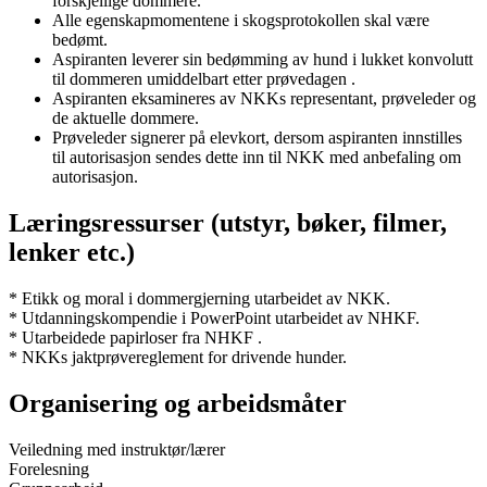
forskjellige dommere.
Alle egenskapmomentene i skogsprotokollen skal være
bedømt.
Aspiranten leverer sin bedømming av hund i lukket konvolutt
til dommeren umiddelbart etter prøvedagen .
Aspiranten eksamineres av NKKs representant, prøveleder og
de aktuelle dommere.
Prøveleder signerer på elevkort, dersom aspiranten innstilles
til autorisasjon sendes dette inn til NKK med anbefaling om
autorisasjon.
Læringsressurser (utstyr, bøker, filmer,
lenker etc.)
* Etikk og moral i dommergjerning utarbeidet av NKK.
* Utdanningskompendie i PowerPoint utarbeidet av NHKF.
* Utarbeidede papirloser fra NHKF .
* NKKs jaktprøvereglement for drivende hunder.
Organisering og arbeidsmåter
Veiledning med instruktør/lærer
Forelesning