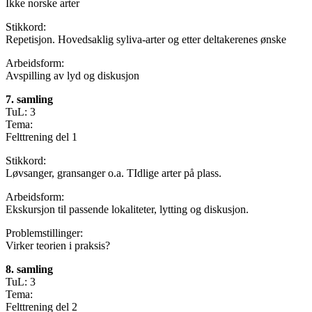
Ikke norske arter
Stikkord:
Repetisjon. Hovedsaklig syliva-arter og etter deltakerenes ønske
Arbeidsform:
Avspilling av lyd og diskusjon
7. samling
TuL: 3
Tema:
Felttrening del 1
Stikkord:
Løvsanger, gransanger o.a. TIdlige arter på plass.
Arbeidsform:
Ekskursjon til passende lokaliteter, lytting og diskusjon.
Problemstillinger:
Virker teorien i praksis?
8. samling
TuL: 3
Tema:
Felttrening del 2