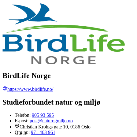
BirdLife Norge
https://www.birdlife.no/
Studieforbundet natur og miljø
Telefon:
905 93 595
E-post:
post@naturogmiljo.no
Christian Krohgs gate 10, 0186 Oslo
Org.nr.
:
971 463 961