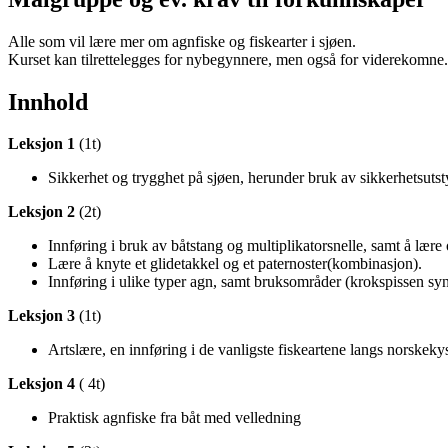
Alle som vil lære mer om agnfiske og fiskearter i sjøen.
Kurset kan tilrettelegges for nybegynnere, men også for viderekomne.
Innhold
Leksjon 1
(1t)
Sikkerhet og trygghet på sjøen, herunder bruk av sikkerhetsutst
Leksjon 2
(2t)
Innføring i bruk av båtstang og multiplikatorsnelle, samt å lære
Lære å knyte et glidetakkel og et paternoster(kombinasjon).
Innføring i ulike typer agn, samt bruksområder (krokspissen syn
Leksjon 3
(1t)
Artslære, en innføring i de vanligste fiskeartene langs norskeky
Leksjon 4
( 4t)
Praktisk agnfiske fra båt med velledning