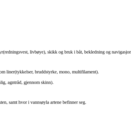
yr(redningsvest, livbøye), skikk og bruk i båt, bekledning og navigasjon
 om liner(tykkelser, bruddstyrke, mono, multifilament).
lig, agntråd, gjennom skinn).
sten, samt hvor i vannsøyla artene befinner seg.