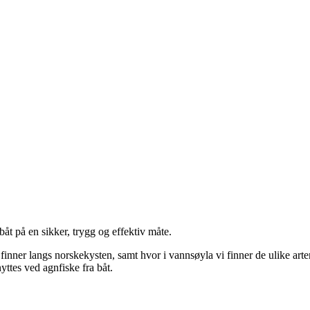
 båt på en sikker, trygg og effektiv måte.
 finner langs norskekysten, samt hvor i vannsøyla vi finner de ulike arte
yttes ved agnfiske fra båt.