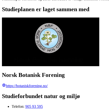
Studieplanen er laget sammen med
Norsk Botanisk Forening
https://botaniskforening.no/
Studieforbundet natur og miljø
Telefon:
905 93 595