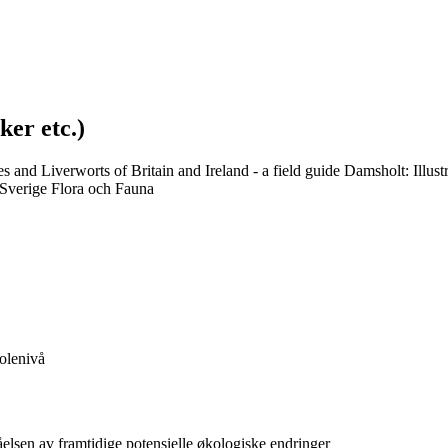
ker etc.)
and Liverworts of Britain and Ireland - a field guide Damsholt: Illus
 Sverige Flora och Fauna
olenivå
elsen av framtidige potensielle økologiske endringer