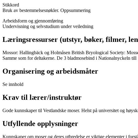
Stikkord
Bruk av bestemmelsesnøkler. Oppsummering
Arbeidsform og gjennomføring
Undervisning og selvstudium under veiledning
Læringsressurser (utstyr, bøker, filmer, len
Mossor: Hallingbäck og Holmåsen British Bryological Society: Mosses 
Samme som for deltakerne. De 3 bladmosebind i Nationalnyckeln till
Organisering og arbeidsmåter
Se innhold
Krav til lærer/instruktør
Gode kunnskaper til Vestlandske moser. Helst på universitet og høysk
Utfyllende opplysninger
Kunnskaper om moser og deres utbredelse er viktige elementer i forstå