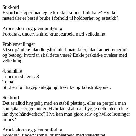
Stikkord
Hvordan støper man egne krukker som er holdbare? Hvilke
materialer er best å bruke i forhold til holdbarhet og estetikk?
Arbeidsform og gjennomføring
Foredrag, undervisning, gruppearbeid med veiledning.
Problemstillinger
Vi ser på ulike blandingsforhold i materialer, blant annet hypertufa
og betong: hvordan skal dette være? Enkle praktiske øvelser med
veiledning.
4. samling
Timer med lærer: 3
Tema
Studiering i hageplanlegging: trevirke og konstruksjoner.
Stikkord
Det er alltid hyggelig med en stabil platting, eller en pergola man
kan søke skygge under. Hvordan skal man bygge dette uten å leie
inn dyre håndverkere? Hva kan man gjøre selv og hvilke løsninger
finnes?
Arbeidsform og gjennomføring
Foredrag, undervisning, gruppearbeid med veiledning.