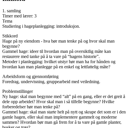
1. samling
Timer med lærer: 3
Tema
Studiering i hageplanlegging: introduksjon.
Stikkord
Hage på ny eiendom - hva bør man tenke på og hvor skal man
begynne?
Gammel hage: ideer til hvordan man på oversiktlig måte kan
restaurere med tanke på å ta vare på “hagens historie”.
Metoder i planlegging: hvilket utstyr bør man ha for hånden og
hvordan kan man planlegge på en enkel og lettfattelig måte?
Arbeidsform og gjennomføring
Foredrag, undervisning, gruppearbeid med veiledning.
Problemstillinger
Ny hage: skal man begynne med “alt” på en gang, eller er det greit å
dele opp arbeidet? Hvor skal man i så tilfelle begynne? Hvilke
forberedelser bør man tenke på?
Gammel hage: skal man starte helt på nytt og skrape det som er i den
gamle hagen, eller skal man implementere gammelt og moderne
sammen? Hvordan bør man gå frem for å ta vare på gamle planter,
busker og trær?