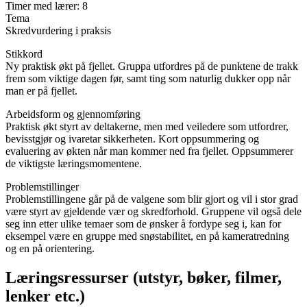
Timer med lærer: 8
Tema
Skredvurdering i praksis
Stikkord
Ny praktisk økt på fjellet. Gruppa utfordres på de punktene de trakk
frem som viktige dagen før, samt ting som naturlig dukker opp når
man er på fjellet.
Arbeidsform og gjennomføring
Praktisk økt styrt av deltakerne, men med veiledere som utfordrer,
bevisstgjør og ivaretar sikkerheten. Kort oppsummering og
evaluering av økten når man kommer ned fra fjellet. Oppsummerer
de viktigste læringsmomentene.
Problemstillinger
Problemstillingene går på de valgene som blir gjort og vil i stor grad
være styrt av gjeldende vær og skredforhold. Gruppene vil også dele
seg inn etter ulike temaer som de ønsker å fordype seg i, kan for
eksempel være en gruppe med snøstabilitet, en på kameratredning
og en på orientering.
Læringsressurser (utstyr, bøker, filmer,
lenker etc.)