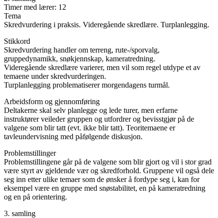
Timer med lærer: 12
Tema
Skredvurdering i praksis. Videregående skredlære. Turplanlegging.
Stikkord
Skredvurdering handler om terreng, rute-/sporvalg,
gruppedynamikk, snøkjennskap, kameratredning.
Videregående skredlære varierer, men vil som regel utdype et av
temaene under skredvurderingen.
Turplanlegging problematiserer morgendagens turmål.
Arbeidsform og gjennomføring
Deltakerne skal selv planlegge og lede turer, men erfarne
instruktører veileder gruppen og utfordrer og bevisstgjør på de
valgene som blir tatt (evt. ikke blir tatt). Teoritemaene er
tavleundervisning med påfølgende diskusjon.
Problemstillinger
Problemstillingene går på de valgene som blir gjort og vil i stor grad
være styrt av gjeldende vær og skredforhold. Gruppene vil også dele
seg inn etter ulike temaer som de ønsker å fordype seg i, kan for
eksempel være en gruppe med snøstabilitet, en på kameratredning
og en på orientering.
3. samling