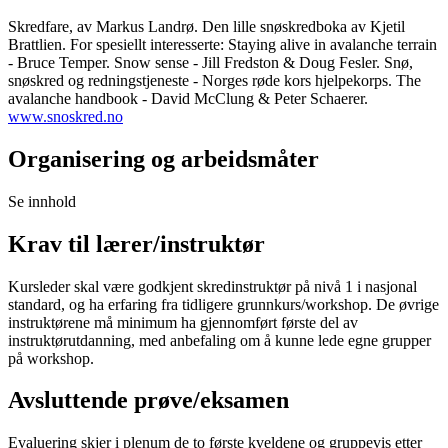
Skredfare, av Markus Landrø. Den lille snøskredboka av Kjetil
Brattlien. For spesiellt interesserte: Staying alive in avalanche terrain
- Bruce Temper. Snow sense - Jill Fredston & Doug Fesler. Snø,
snøskred og redningstjeneste - Norges røde kors hjelpekorps. The
avalanche handbook - David McClung & Peter Schaerer.
www.snoskred.no
Organisering og arbeidsmåter
Se innhold
Krav til lærer/instruktør
Kursleder skal være godkjent skredinstruktør på nivå 1 i nasjonal
standard, og ha erfaring fra tidligere grunnkurs/workshop. De øvrige
instruktørene må minimum ha gjennomført første del av
instruktørutdanning, med anbefaling om å kunne lede egne grupper
på workshop.
Avsluttende prøve/eksamen
Evaluering skjer i plenum de to første kveldene og gruppevis etter