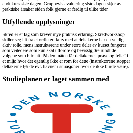
endt kurs siste dagen. Gruppevis evaluering siste dagen skjer av
praktiske årsaker siden folk gjerne er ferdig til ulike tider.
Utfyllende opplysninger
Skred er et fag som krever mye praktisk erfaring. Skredworkshop
skiller seg litt fra et ordinært kurs med at deltakerne har en veldig
aktiv rolle, mens instruktørene under store deler av kurset fungerer
som veiledere som kun skal utfordre og bevisstgjøre rundt de
valgene som blir tatt. På den måten får deltakerne “prøve og feile” i
et miljø hvor det egentlig ikke er rom for dette (instruktørene stopper
deltakerne før de evt. havner i situasjoner hvor de ikke burde være).
Studieplanen er laget sammen med