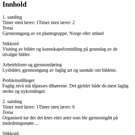
Innhold
1. samling
Timer med lærer: 1Timer uten lærer: 2
Tema
Gjennomgang av en plantegruppe, Norge eller utland
Stikkord
Visning av bilder og kunnskapsformidling på grunnlag av de
utvalgte bilder.
Arbeidsform og gjennomføring
Lysbilder, gjennomgang av faglig art og samtale om bildene.
Problemstillinger
Faglig nivå må tilpasses tilhørerne. Det gjelder både de.mest faglig
sterke og nykomlinger.
2. samling
Timer med lærer: 1Timer uten lærer: 6
Tema
Organisert tur der det letes etter arter som ble gjennomgått på
innledningsmøte…
Stikkord