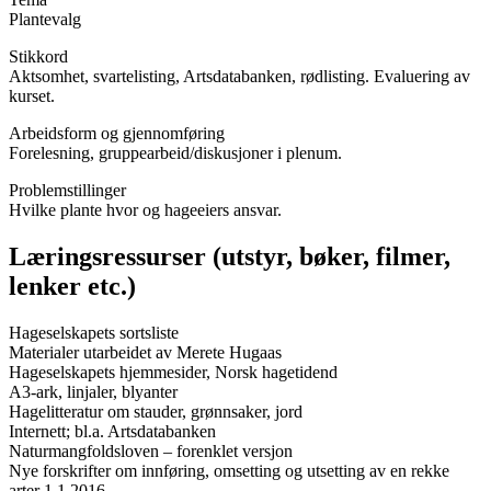
Plantevalg
Stikkord
Aktsomhet, svartelisting, Artsdatabanken, rødlisting. Evaluering av
kurset.
Arbeidsform og gjennomføring
Forelesning, gruppearbeid/diskusjoner i plenum.
Problemstillinger
Hvilke plante hvor og hageeiers ansvar.
Læringsressurser (utstyr, bøker, filmer,
lenker etc.)
Hageselskapets sortsliste
Materialer utarbeidet av Merete Hugaas
Hageselskapets hjemmesider, Norsk hagetidend
A3-ark, linjaler, blyanter
Hagelitteratur om stauder, grønnsaker, jord
Internett; bl.a. Artsdatabanken
Naturmangfoldsloven – forenklet versjon
Nye forskrifter om innføring, omsetting og utsetting av en rekke
arter 1.1.2016.