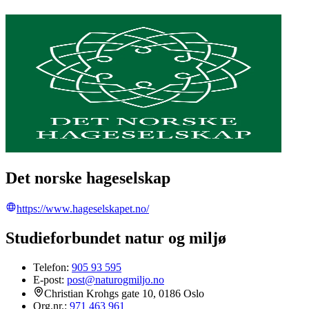
Det norske hageselskap
https://www.hageselskapet.no/
Studieforbundet natur og miljø
Telefon:
905 93 595
E-post:
post@naturogmiljo.no
Christian Krohgs gate 10, 0186 Oslo
Org.nr.
:
971 463 961