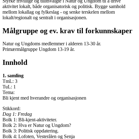
Styrke frivillige og tillitsvalgte i Natur og Ungdom til å drive
aktivitet lokalt, både organisatorisk og politisk. Bygge samhold
mellom lokallag og fylkeslag - og senke terskelen mellom
lokalt/regionalt og sentralt i organisasjonen.
Målgruppe og ev. krav til forkunnskaper
Natur og Ungdoms medlemmer i alderen 13-30 år.
Primærmålgruppe Ungdom 13-19 år.
Innhold
1. samling
TmL: 3
TuL: 1
Tema:
Bli kjent med hverandre og organisasjonen
Stikkord:
Dag 1: Fredag
Bolk 1: Bli-kjent-aktiviteter.
Bolk 2: Hva er Natur og Ungdom?
Bolk 3: Politisk oppdatering.
Bolk 4: Lofoten, Vesterålen og Senja