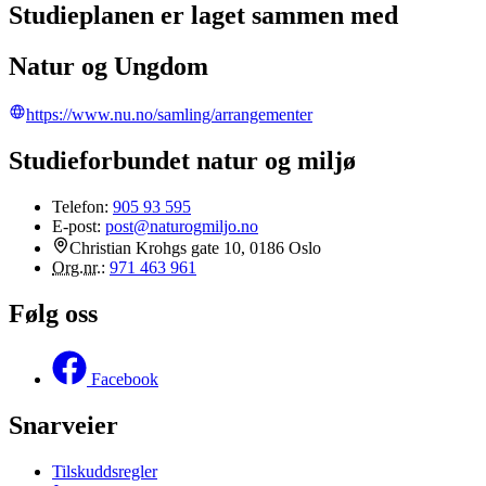
Studieplanen er laget sammen med
Natur og Ungdom
https://www.nu.no/samling/arrangementer
Studieforbundet natur og miljø
Telefon:
905 93 595
E-post:
post@naturogmiljo.no
Christian Krohgs gate 10, 0186 Oslo
Org.nr.
:
971 463 961
Følg oss
Facebook
Snarveier
Tilskuddsregler