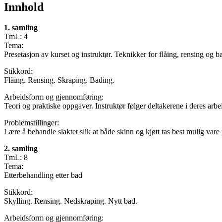
Innhold
1. samling
TmL: 4
Tema:
Presetasjon av kurset og instruktør. Teknikker for flåing, rensing og b
Stikkord:
Flåing. Rensing. Skraping. Bading.
Arbeidsform og gjennomføring:
Teori og praktiske oppgaver. Instruktør følger deltakerene i deres arbe
Problemstillinger:
Lære å behandle slaktet slik at både skinn og kjøtt tas best mulig vare
2. samling
TmL: 8
Tema:
Etterbehandling etter bad
Stikkord:
Skylling. Rensing. Nedskraping. Nytt bad.
Arbeidsform og gjennomføring: