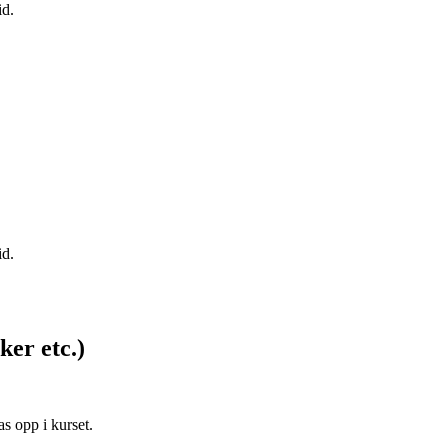
id.
id.
ker etc.)
as opp i kurset.