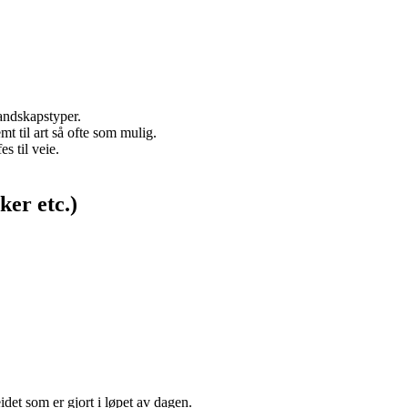
andskapstyper.
mt til art så ofte som mulig.
 til veie.
ker etc.)
eidet som er gjort i løpet av dagen.