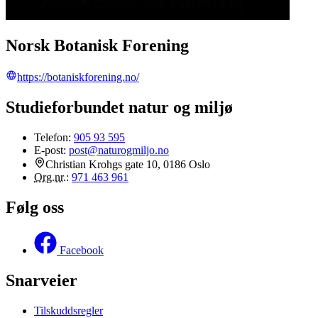
Norsk Botanisk Forening
https://botaniskforening.no/
Studieforbundet natur og miljø
Telefon:
905 93 595
E-post:
post@naturogmiljo.no
Christian Krohgs gate 10, 0186 Oslo
Org.nr.
:
971 463 961
Følg oss
Facebook
Snarveier
Tilskuddsregler