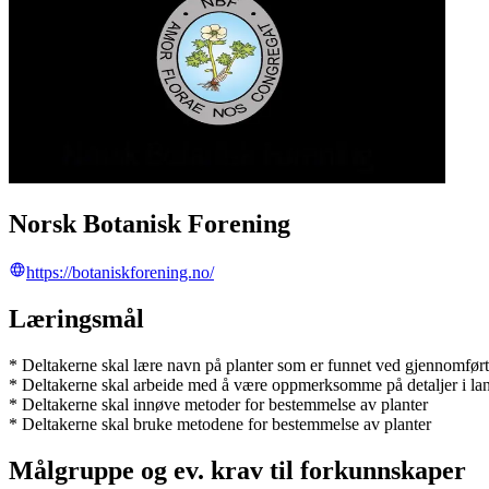
Norsk Botanisk Forening
https://botaniskforening.no/
Læringsmål
* Deltakerne skal lære navn på planter som er funnet ved gjennomført
* Deltakerne skal arbeide med å være oppmerksomme på detaljer i land
* Deltakerne skal innøve metoder for bestemmelse av planter
* Deltakerne skal bruke metodene for bestemmelse av planter
Målgruppe og ev. krav til forkunnskaper