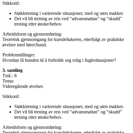
Stikkord:
Støkktrening i varierende situasjoner, med og uten makker.
Det vil bli trening av reis ved “advansmattan” og “skudd”
trening etter ønske/behov.
Arbeidsform og gjennomføring:
Teoretisk gjennomgang for kursdeltakeren, etterfulgt av praktiske
øvelser med fører/hund.
Problemstillinger:
Hvordan få hunden til å forholde seg rolig i fuglesituasjoner?
3. samling
TmL: 8
Tema:
Videregående øvelser.
Stikkord:
Støkktrening i varierende situasjoner, med og uten makker.
Det vil bli trening av reis ved “advansmattan” og “skudd”
trening etter ønske/behov.
Arbeidsform og gjennomføring:
Teoretisk gjennomgang for kursdeltakeren, etterfulgt av praktiske