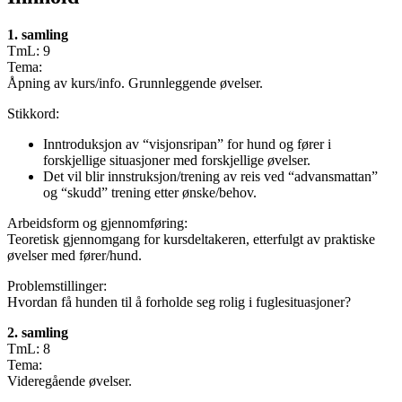
1. samling
TmL: 9
Tema:
Åpning av kurs/info. Grunnleggende øvelser.
Stikkord:
Inntroduksjon av “visjonsripan” for hund og fører i
forskjellige situasjoner med forskjellige øvelser.
Det vil blir innstruksjon/trening av reis ved “advansmattan”
og “skudd” trening etter ønske/behov.
Arbeidsform og gjennomføring:
Teoretisk gjennomgang for kursdeltakeren, etterfulgt av praktiske
øvelser med fører/hund.
Problemstillinger:
Hvordan få hunden til å forholde seg rolig i fuglesituasjoner?
2. samling
TmL: 8
Tema:
Videregående øvelser.