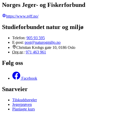
Norges Jeger- og Fiskerforbund
https://www.njff.no/
Studieforbundet natur og miljø
Telefon:
905 93 595
E-post:
post@naturogmiljo.no
Christian Krohgs gate 10, 0186 Oslo
Org.nr.
:
971 463 961
Følg oss
Facebook
Snarveier
Tilskuddsregler
Jegerprøven
Planlagte kurs