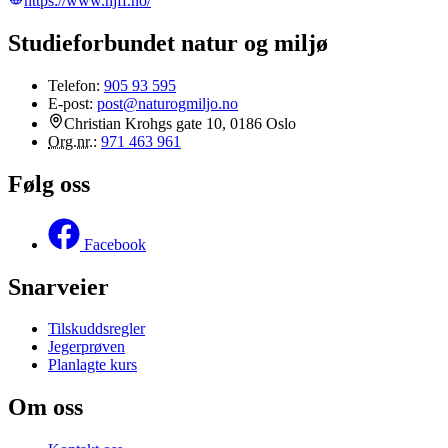
https://www.njff.no/
Studieforbundet natur og miljø
Telefon:
905 93 595
E-post:
post@naturogmiljo.no
Christian Krohgs gate 10, 0186 Oslo
Org.nr.
:
971 463 961
Følg oss
Facebook
Snarveier
Tilskuddsregler
Jegerprøven
Planlagte kurs
Om oss