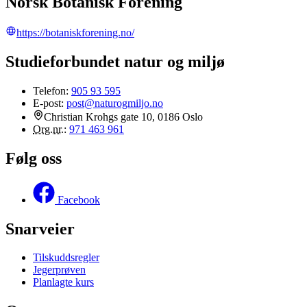
Norsk Botanisk Forening
https://botaniskforening.no/
Studieforbundet natur og miljø
Telefon:
905 93 595
E-post:
post@naturogmiljo.no
Christian Krohgs gate 10, 0186 Oslo
Org.nr.
:
971 463 961
Følg oss
Facebook
Snarveier
Tilskuddsregler
Jegerprøven
Planlagte kurs