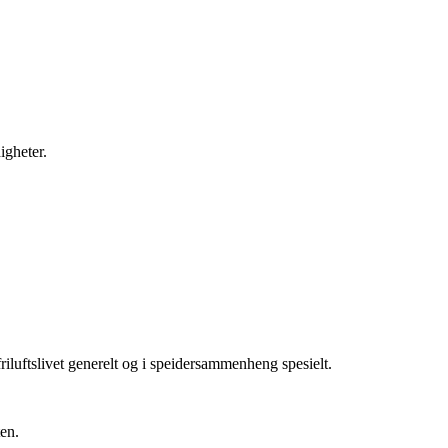
igheter.
riluftslivet generelt og i speidersammenheng spesielt.
ten.