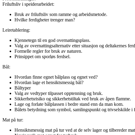
Friluftsliv i speiderarbeidet:
Bruk av friluftsliv som ramme og arbeidsmetode.
Hvilke ferdigheter trenger man?
Leiretablering:
Kjennetegn til en god overnattingsplass.
Valg av overnattingsalternativ etter situasjon og deltakernes ferd
Formelle regler for bruk av naturen.
Prinsippet om sporløs ferdsel.
Bål:
Hvordan finne egnet bålplass og egnet ved?
Hvordan lage et hensiktsmessig bål?
Båltyper
Valg av vedtyper tilpasset opptenning og bruk.
Sikkerhetsrisiko og sikkerhetstiltak ved bruk av åpen flamme.
Lage og forlate bålplassen i bedre stand enn da man kom.
Bålets betydning som symbol, samlingspunkt og trivselskilde i f
Mat på tur:
Hensiktsmessig mat på tur ved at de selv lager og tilbereder ma