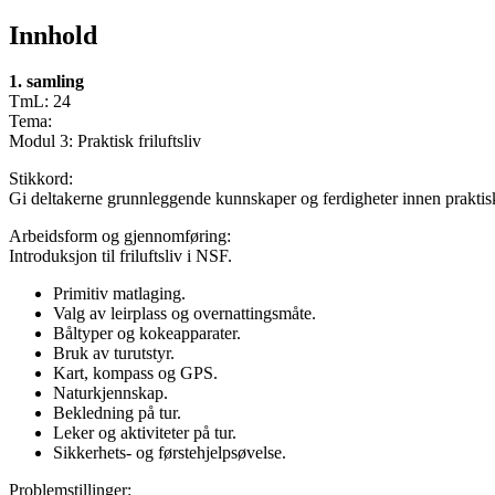
Innhold
1. samling
TmL: 24
Tema:
Modul 3: Praktisk friluftsliv
Stikkord:
Gi deltakerne grunnleggende kunnskaper og ferdigheter innen praktisk f
Arbeidsform og gjennomføring:
Introduksjon til friluftsliv i NSF.
Primitiv matlaging.
Valg av leirplass og overnattingsmåte.
Båltyper og kokeapparater.
Bruk av turutstyr.
Kart, kompass og GPS.
Naturkjennskap.
Bekledning på tur.
Leker og aktiviteter på tur.
Sikkerhets- og førstehjelpsøvelse.
Problemstillinger: