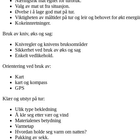
Næringsrik mat egnet for turbruk.
Valg av mat ut fra situasjon.
Øvelse i å lage god mat på tur.
Viktigheten av måltider på tur og leir og behovet for økt energi
Kokeinnretninger.
Bruk av kniv, øks og sag:
Knivregler og knivens bruksområder
Sikkerhet ved bruk av øks og sag
Enkelt vedlikehold.
Orientering ved bruk av:
Kart
kart og kompass
GPS
Klær og utstyr på tur:
Ulik type bekledning
Å kle seg etter vær og vind
Materialenes betydning
Varmetap
Hvordan holde seg varm om natten?
Pakking av sekk.