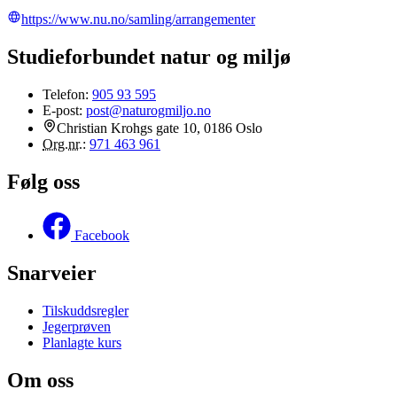
https://www.nu.no/samling/arrangementer
Studieforbundet natur og miljø
Telefon:
905 93 595
E-post:
post@naturogmiljo.no
Christian Krohgs gate 10, 0186 Oslo
Org.nr.
:
971 463 961
Følg oss
Facebook
Snarveier
Tilskuddsregler
Jegerprøven
Planlagte kurs
Om oss