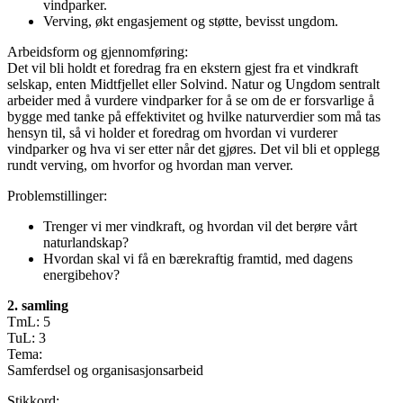
vindparker.
Verving, økt engasjement og støtte, bevisst ungdom.
Arbeidsform og gjennomføring:
Det vil bli holdt et foredrag fra en ekstern gjest fra et vindkraft
selskap, enten Midtfjellet eller Solvind. Natur og Ungdom sentralt
arbeider med å vurdere vindparker for å se om de er forsvarlige å
bygge med tanke på effektivitet og hvilke naturverdier som må tas
hensyn til, så vi holder et foredrag om hvordan vi vurderer
vindparker og hva vi ser etter når det gjøres. Det vil bli et opplegg
rundt verving, om hvorfor og hvordan man verver.
Problemstillinger:
Trenger vi mer vindkraft, og hvordan vil det berøre vårt
naturlandskap?
Hvordan skal vi få en bærekraftig framtid, med dagens
energibehov?
2. samling
TmL: 5
TuL: 3
Tema:
Samferdsel og organisasjonsarbeid
Stikkord: