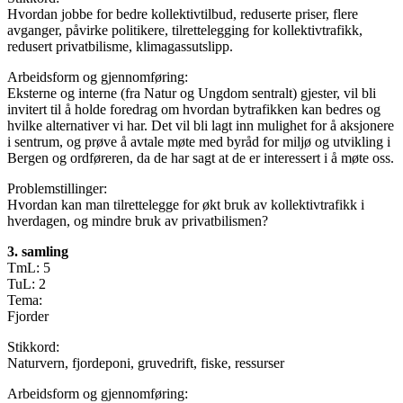
Hvordan jobbe for bedre kollektivtilbud, reduserte priser, flere
avganger, påvirke politikere, tilrettelegging for kollektivtrafikk,
redusert privatbilisme, klimagassutslipp.
Arbeidsform og gjennomføring:
Eksterne og interne (fra Natur og Ungdom sentralt) gjester, vil bli
invitert til å holde foredrag om hvordan bytrafikken kan bedres og
hvilke alternativer vi har. Det vil bli lagt inn mulighet for å aksjonere
i sentrum, og prøve å avtale møte med byråd for miljø og utvikling i
Bergen og ordføreren, da de har sagt at de er interessert i å møte oss.
Problemstillinger:
Hvordan kan man tilrettelegge for økt bruk av kollektivtrafikk i
hverdagen, og mindre bruk av privatbilismen?
3. samling
TmL: 5
TuL: 2
Tema:
Fjorder
Stikkord:
Naturvern, fjordeponi, gruvedrift, fiske, ressurser
Arbeidsform og gjennomføring: