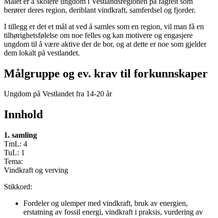
Målet er å skolere ungdom i Vestlandsregionen på fagfelt som
berører deres region, deriblant vindkraft, samferdsel og fjorder.
I tillegg er det et mål at ved å samles som en region, vil man få en
tilhørighetsfølelse om noe felles og kan motivere og engasjere
ungdom til å være aktive der de bor, og at dette er noe som gjelder
dem lokalt på vestlandet.
Målgruppe og ev. krav til forkunnskaper
Ungdom på Vestlandet fra 14-20 år
Innhold
1. samling
TmL: 4
TuL: 1
Tema:
Vindkraft og verving
Stikkord:
Fordeler og ulemper med vindkraft, bruk av energien,
erstatning av fossil energi, vindkraft i praksis, vurdering av