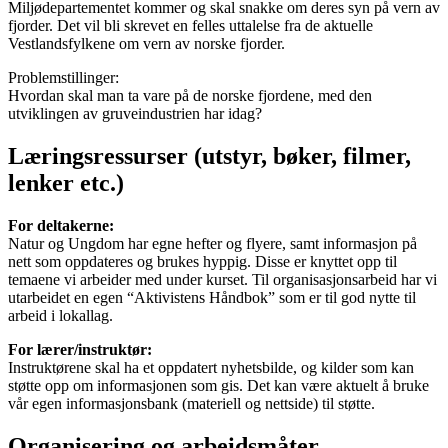
Miljødepartementet kommer og skal snakke om deres syn på vern av
fjorder. Det vil bli skrevet en felles uttalelse fra de aktuelle
Vestlandsfylkene om vern av norske fjorder.
Problemstillinger:
Hvordan skal man ta vare på de norske fjordene, med den
utviklingen av gruveindustrien har idag?
Læringsressurser (utstyr, bøker, filmer,
lenker etc.)
For deltakerne:
Natur og Ungdom har egne hefter og flyere, samt informasjon på
nett som oppdateres og brukes hyppig. Disse er knyttet opp til
temaene vi arbeider med under kurset. Til organisasjonsarbeid har vi
utarbeidet en egen “Aktivistens Håndbok” som er til god nytte til
arbeid i lokallag.
For lærer/instruktør:
Instruktørene skal ha et oppdatert nyhetsbilde, og kilder som kan
støtte opp om informasjonen som gis. Det kan være aktuelt å bruke
vår egen informasjonsbank (materiell og nettside) til støtte.
Organisering og arbeidsmåter