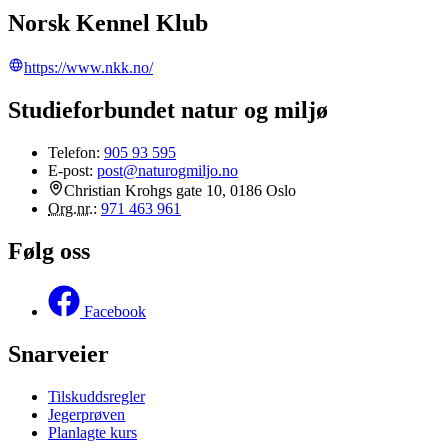
Norsk Kennel Klub
https://www.nkk.no/
Studieforbundet natur og miljø
Telefon:
905 93 595
E-post:
post@naturogmiljo.no
Christian Krohgs gate 10, 0186 Oslo
Org.nr.
:
971 463 961
Følg oss
Facebook
Snarveier
Tilskuddsregler
Jegerprøven
Planlagte kurs