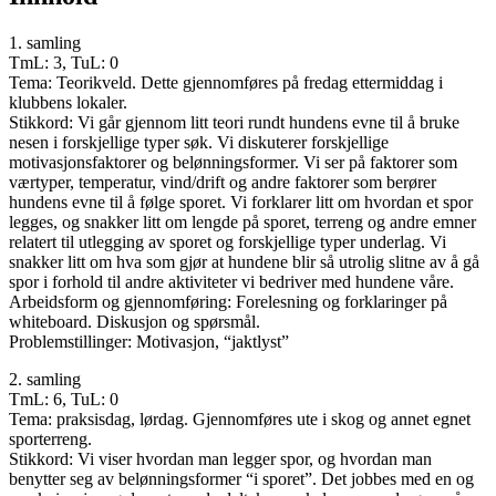
1. samling
TmL: 3, TuL: 0
Tema: Teorikveld. Dette gjennomføres på fredag ettermiddag i
klubbens lokaler.
Stikkord: Vi går gjennom litt teori rundt hundens evne til å bruke
nesen i forskjellige typer søk. Vi diskuterer forskjellige
motivasjonsfaktorer og belønningsformer. Vi ser på faktorer som
værtyper, temperatur, vind/drift og andre faktorer som berører
hundens evne til å følge sporet. Vi forklarer litt om hvordan et spor
legges, og snakker litt om lengde på sporet, terreng og andre emner
relatert til utlegging av sporet og forskjellige typer underlag. Vi
snakker litt om hva som gjør at hundene blir så utrolig slitne av å gå
spor i forhold til andre aktiviteter vi bedriver med hundene våre.
Arbeidsform og gjennomføring: Forelesning og forklaringer på
whiteboard. Diskusjon og spørsmål.
Problemstillinger: Motivasjon, “jaktlyst”
2. samling
TmL: 6, TuL: 0
Tema: praksisdag, lørdag. Gjennomføres ute i skog og annet egnet
sporterreng.
Stikkord: Vi viser hvordan man legger spor, og hvordan man
benytter seg av belønningsformer “i sporet”. Det jobbes med en og