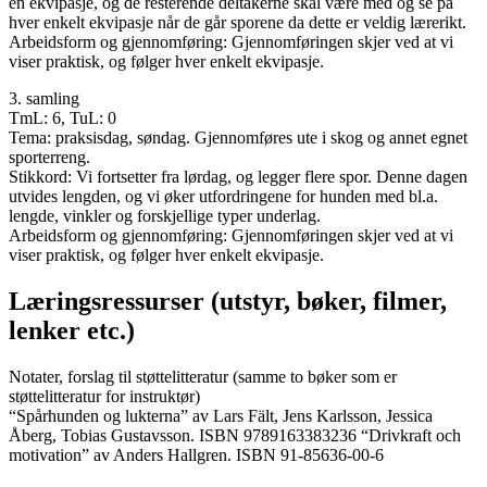
en ekvipasje, og de resterende deltakerne skal være med og se på
hver enkelt ekvipasje når de går sporene da dette er veldig lærerikt.
Arbeidsform og gjennomføring: Gjennomføringen skjer ved at vi
viser praktisk, og følger hver enkelt ekvipasje.
3. samling
TmL: 6, TuL: 0
Tema: praksisdag, søndag. Gjennomføres ute i skog og annet egnet
sporterreng.
Stikkord: Vi fortsetter fra lørdag, og legger flere spor. Denne dagen
utvides lengden, og vi øker utfordringene for hunden med bl.a.
lengde, vinkler og forskjellige typer underlag.
Arbeidsform og gjennomføring: Gjennomføringen skjer ved at vi
viser praktisk, og følger hver enkelt ekvipasje.
Læringsressurser (utstyr, bøker, filmer,
lenker etc.)
Notater, forslag til støttelitteratur (samme to bøker som er
støttelitteratur for instruktør)
“Spårhunden og lukterna” av Lars Fält, Jens Karlsson, Jessica
Åberg, Tobias Gustavsson. ISBN 9789163383236 “Drivkraft och
motivation” av Anders Hallgren. ISBN 91-85636-00-6