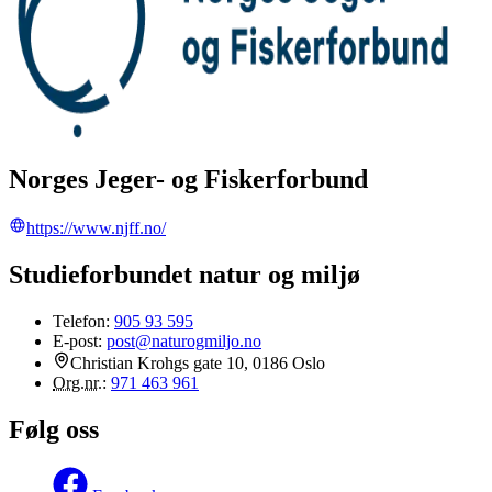
Norges Jeger- og Fiskerforbund
https://www.njff.no/
Studieforbundet natur og miljø
Telefon:
905 93 595
E-post:
post@naturogmiljo.no
Christian Krohgs gate 10, 0186 Oslo
Org.nr.
:
971 463 961
Følg oss