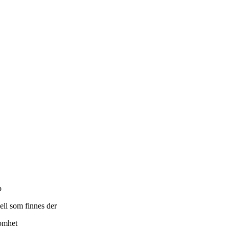
p
ell som finnes der
somhet