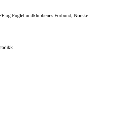
FF og Fuglehundklubbenes Forbund, Norske
etodikk