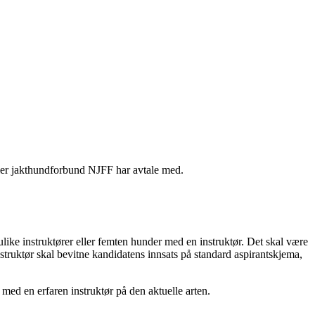
 eller jakthundforbund NJFF har avtale med.
o ulike instruktører eller femten hunder med en instruktør. Det skal være
nstruktør skal bevitne kandidatens innsats på standard aspirantskjema,
 med en erfaren instruktør på den aktuelle arten.