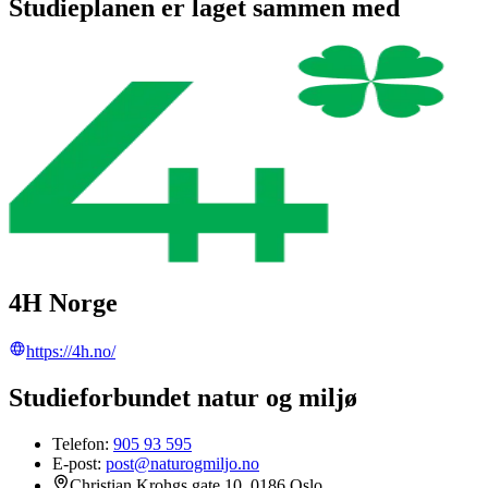
Studieplanen er laget sammen med
4H Norge
https://4h.no/
Studieforbundet natur og miljø
Telefon:
905 93 595
E-post:
post@naturogmiljo.no
Christian Krohgs gate 10, 0186 Oslo