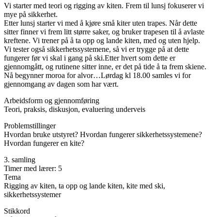
Vi starter med teori og rigging av kiten. Frem til lunsj fokuserer vi
mye på sikkerhet.
Etter lunsj starter vi med å kjøre små kiter uten trapes. Når dette
sitter finner vi frem litt større saker, og bruker trapesen til å avlaste
kreftene. Vi trener på å ta opp og lande kiten, med og uten hjelp.
Vi tester også sikkerhetssystemene, så vi er trygge på at dette
fungerer før vi skal i gang på ski.Etter hvert som dette er
gjennomgått, og rutinene sitter inne, er det på tide å ta frem skiene.
Nå begynner moroa for alvor…Lørdag kl 18.00 samles vi for
gjennomgang av dagen som har vært.
Arbeidsform og gjennomføring
Teori, praksis, diskusjon, evaluering underveis
Problemstillinger
Hvordan bruke utstyret? Hvordan fungerer sikkerhetssystemene?
Hvordan fungerer en kite?
3. samling
Timer med lærer: 5
Tema
Rigging av kiten, ta opp og lande kiten, kite med ski,
sikkerhetssystemer
Stikkord