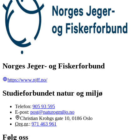
Norges Jeger- og Fiskerforbund
https://www.njff.no/
Studieforbundet natur og miljø
Telefon:
905 93 595
E-post:
post@naturogmiljo.no
Christian Krohgs gate 10, 0186 Oslo
Org.nr.
:
971 463 961
Følg oss