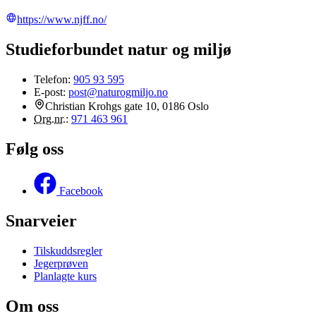
https://www.njff.no/
Studieforbundet natur og miljø
Telefon:
905 93 595
E-post:
post@naturogmiljo.no
Christian Krohgs gate 10, 0186 Oslo
Org.nr.
:
971 463 961
Følg oss
Facebook
Snarveier
Tilskuddsregler
Jegerprøven
Planlagte kurs
Om oss