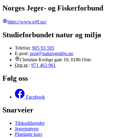
Norges Jeger- og Fiskerforbund
https://www.njff.no/
Studieforbundet natur og miljø
Telefon:
905 93 595
E-post:
post@naturogmiljo.no
Christian Krohgs gate 10, 0186 Oslo
Org.nr.
:
971 463 961
Følg oss
Facebook
Snarveier
Tilskuddsregler
Jegerprøven
Planlagte kurs