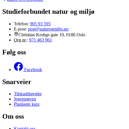
Studieforbundet natur og miljø
Telefon:
905 93 595
E-post:
post@naturogmiljo.no
Christian Krohgs gate 10, 0186 Oslo
Org.nr.
:
971 463 961
Følg oss
Facebook
Snarveier
Tilskuddsregler
Jegerprøven
Planlagte kurs
Om oss
Kontakt oss