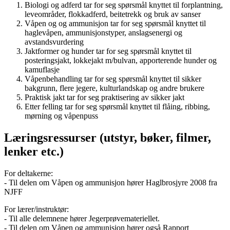
Biologi og adferd tar for seg spørsmål knyttet til forplantning,
leveområder, flokkadferd, beitetrekk og bruk av sanser
Våpen og og ammunisjon tar for seg spørsmål knyttet til
haglevåpen, ammunisjonstyper, anslagsenergi og
avstandsvurdering
Jaktformer og hunder tar for seg spørsmål knyttet til
posteringsjakt, lokkejakt m/bulvan, apporterende hunder og
kamuflasje
Våpenbehandling tar for seg spørsmål knyttet til sikker
bakgrunn, flere jegere, kulturlandskap og andre brukere
Praktisk jakt tar for seg praktisering av sikker jakt
Etter felling tar for seg spørsmål knyttet til flåing, ribbing,
mørning og våpenpuss
Læringsressurser (utstyr, bøker, filmer,
lenker etc.)
For deltakerne:
- Til delen om Våpen og ammunisjon hører Haglbrosjyre 2008 fra
NJFF
For lærer/instruktør:
- Til alle delemnene hører Jegerprøvemateriellet.
- Til delen om Våpen og ammunisjon hører også Rapport