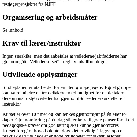
testjegerprosjektet fra NJFF
Organisering og arbeidsmåter
Se innhold.
Krav til lærer/instruktør
Ingen særskilte, men det anbefales at veilederne/jaktfadderne har
gjennomgått “Veilederkurset” i regi av lokalforeningen
Utfyllende opplysninger
Studieplanen er utarbeidet for en liten gruppe jegere. Egnet gruppe
kan være mindre en tre deltakere, med mulighet for en deltaker
dersom instruktør/veileder har gjennomført veilederkurs eller er
instruktør
Kurset er over 10 timer og kan tenkes gjennomført på én eller to
dager. Gjennomføring på én dag stiller krav til gode pauser for at det
pedagogiske kravet om god læring skal kunne gjennomføres
Kurset foregår i hovedsak utendørs. det er viktig å legge opp en
praktisk dag ute hvor et er gode muligheter for jaktsituasjoner