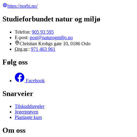
https://norbi.no/
Studieforbundet natur og miljø
Telefon:
905 93 595
E-post:
post@naturogmiljo.no
Christian Krohgs gate 10, 0186 Oslo
Org.nr.
:
971 463 961
Følg oss
Facebook
Snarveier
Tilskuddsregler
Jegerprøven
Planlagte kurs
Om oss