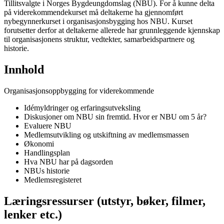
Tillitsvalgte i Norges Bygdeungdomslag (NBU). For å kunne delta
på viderekommendekurset må deltakerne ha gjennomført
nybegynnerkurset i organisasjonsbygging hos NBU. Kurset
forutsetter derfor at deltakerne allerede har grunnleggende kjennskap
til organisasjonens struktur, vedtekter, samarbeidspartnere og
historie.
Innhold
Organisasjonsoppbygging for viderekommende
Idémyldringer og erfaringsutveksling
Diskusjoner om NBU sin fremtid. Hvor er NBU om 5 år?
Evaluere NBU
Medlemsutvikling og utskiftning av medlemsmassen
Økonomi
Handlingsplan
Hva NBU har på dagsorden
NBUs historie
Medlemsregisteret
Læringsressurser (utstyr, bøker, filmer,
lenker etc.)